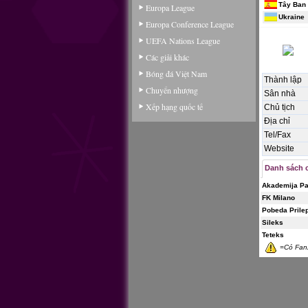
Tây Ban
Europa League
Ukraine
Europa Conference League
UEFA Nations League
Các giải khác
Bóng đá Việt Nam
Thành lập
Chuyển nhượng
Sân nhà
Xếp hạng quốc tế
Chủ tịch
Địa chỉ
Tel/Fax
Website
Danh sách c
Akademija P
FK Milano
Pobeda Prile
Sileks
Teteks
=Có Fan