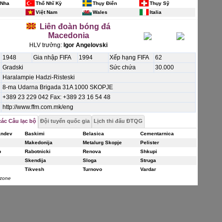
 Nha
Thổ Nhĩ Kỳ
Thụy Điển
Thụy Sỹ
Việt Nam
Wales
Italia
Liên đoàn bóng đá
Macedonia
HLV trưởng:
Igor Angelovski
1948
Gia nhập FIFA
1994
Xếp hạng FIFA
62
Gradski
Sức chứa
30.000
Haralampie Hadzi-Risteski
8-ma Udarna Brigada 31A 1000 SKOPJE
+389 23 229 042 Fax: +389 23 16 54 48
http://www.ffm.com.mk/eng
ác Câu lạc bộ
Đội tuyển quốc gia
Lịch thi đấu ĐTQG
andev
Baskimi
Belasica
Cementarnica
Makedonija
Metalurg Skopje
Pelister
p
Rabotnicki
Renova
Shkupi
Skendija
Sloga
Struga
Tikvesh
Turnovo
Vardar
zone