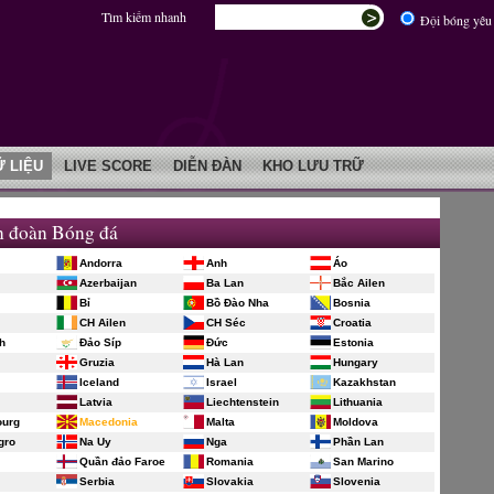
Tìm kiếm nhanh
Đội bóng yêu 
Ữ LIỆU
LIVE SCORE
DIỄN ĐÀN
KHO LƯU TRỮ
n đoàn Bóng đá
Andorra
Anh
Áo
Azerbaijan
Ba Lan
Bắc Ailen
Bỉ
Bồ Đào Nha
Bosnia
CH Ailen
CH Séc
Croatia
h
Đảo Síp
Đức
Estonia
Gruzia
Hà Lan
Hungary
Iceland
Israel
Kazakhstan
Latvia
Liechtenstein
Lithuania
urg
Macedonia
Malta
Moldova
gro
Na Uy
Nga
Phần Lan
Quần đảo Faroe
Romania
San Marino
Serbia
Slovakia
Slovenia