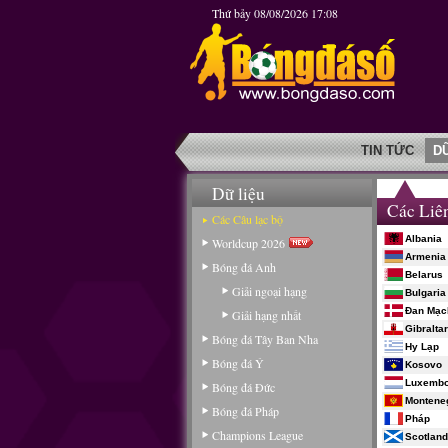
Thứ bảy 08/08/2026 17:08
TIN TỨC
D
Dữ liệu
Các Liê
Các Câu lạc bộ
Albania
Worldcup 2026
Armenia
Bóng đá Anh
Belarus
Giải ngoại hạng
Bulgaria
Đan Mạc
Giải hạng nhất
Gibraltar
Bóng đá Tây Ban Nha
Hy Lạp
Bóng đá Ý
Kosovo
Luxembo
Bóng đá Đức
Montene
Bóng đá Pháp
Pháp
Champions League
Scotland