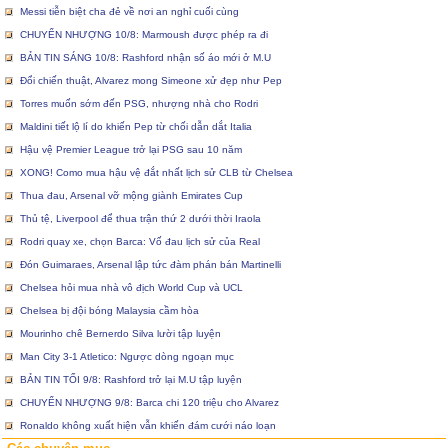
Messi tiễn biệt cha đẻ về nơi an nghỉ cuối cùng
CHUYỂN NHƯỢNG 10/8: Marmoush được phép ra đi
BẢN TIN SÁNG 10/8: Rashford nhận số áo mới ở M.U
Đổi chiến thuật, Alvarez mong Simeone xử đẹp như Pep
Torres muốn sớm đến PSG, nhượng nhà cho Rodri
Maldini tiết lộ lí do khiến Pep từ chối dẫn dắt Italia
Hậu vệ Premier League trở lại PSG sau 10 năm
XONG! Como mua hậu vệ đắt nhất lịch sử CLB từ Chelsea
Thua đau, Arsenal vỡ mộng giành Emirates Cup
Thủ tệ, Liverpool để thua trận thứ 2 dưới thời Iraola
Rodri quay xe, chọn Barca: Vố đau lịch sử của Real
Đón Guimaraes, Arsenal lập tức đàm phán bán Martinelli
Chelsea hỏi mua nhà vô địch World Cup và UCL
Chelsea bị đội bóng Malaysia cầm hòa
Mourinho chê Bernerdo Silva lười tập luyện
Man City 3-1 Atletico: Ngược dòng ngoạn mục
BẢN TIN TỐI 9/8: Rashford trở lại M.U tập luyện
CHUYỂN NHƯỢNG 9/8: Barca chi 120 triệu cho Alvarez
Ronaldo không xuất hiện vẫn khiến đám cưới náo loạn