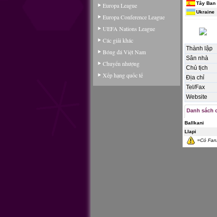
Tây Ban
Europa League
Ukraine
Europa Conference League
UEFA Nations League
Các giải khác
Thành lập
Bóng đá Việt Nam
Sân nhà
Chuyển nhượng
Chủ tịch
Xếp hạng quốc tế
Địa chỉ
Tel/Fax
Website
Danh sách c
Ballkani
Llapi
=Có Fan