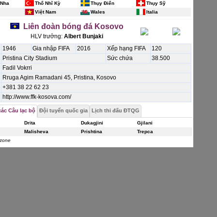
 Nha
Thổ Nhĩ Kỳ
Thụy Điển
Thụy Sỹ
Việt Nam
Wales
Italia
Liên đoàn bóng đá Kosovo
HLV trưởng:
Albert Bunjaki
1946
Gia nhập FIFA
2016
Xếp hạng FIFA
120
Pristina City Stadium
Sức chứa
38.500
Fadil Vokrri
Rruga Agim Ramadani 45, Pristina, Kosovo
+381 38 22 62 23
http://www.ffk-kosova.com/
ác Câu lạc bộ
Đội tuyển quốc gia
Lịch thi đấu ĐTQG
Drita
Dukagjini
Gjilani
Malisheva
Prishtina
Trepca
zone