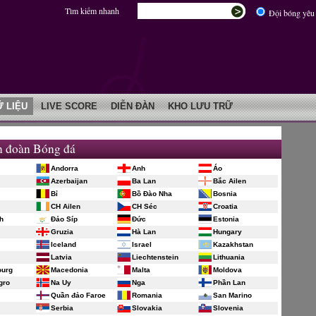
Tìm kiếm nhanh
Đội bóng yêu 
Ữ LIỆU
LIVE SCORE
DIỄN ĐÀN
KHO LƯU TRỮ
n đoàn Bóng đá
Andorra
Anh
Áo
Azerbaijan
Ba Lan
Bắc Ailen
Bỉ
Bồ Đào Nha
Bosnia
CH Ailen
CH Séc
Croatia
h
Đảo Síp
Đức
Estonia
Gruzia
Hà Lan
Hungary
Iceland
Israel
Kazakhstan
Latvia
Liechtenstein
Lithuania
urg
Macedonia
Malta
Moldova
gro
Na Uy
Nga
Phần Lan
Quần đảo Faroe
Romania
San Marino
Serbia
Slovakia
Slovenia