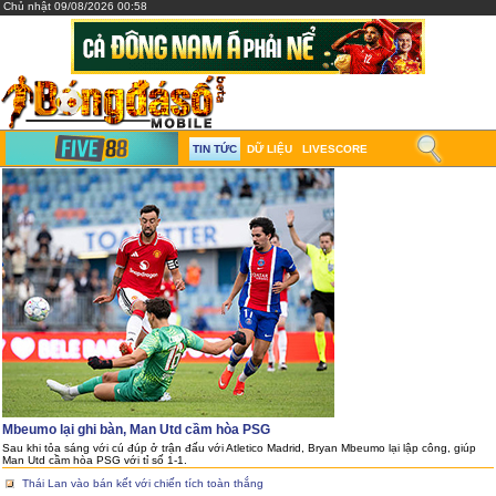
Chủ nhật 09/08/2026 00:58
TIN TỨC
DỮ LIỆU
LIVESCORE
Mbeumo lại ghi bàn, Man Utd cầm hòa PSG
Sau khi tỏa sáng với cú đúp ở trận đấu với Atletico Madrid, Bryan Mbeumo lại lập công, giúp
Man Utd cầm hòa PSG với tỉ số 1-1.
Thái Lan vào bán kết với chiến tích toàn thắng