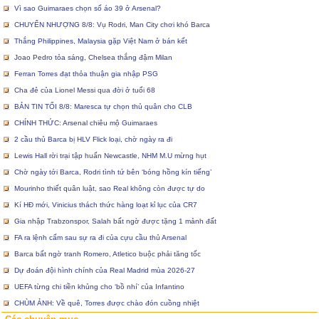
Vì sao Guimaraes chọn số áo 39 ở Arsenal?
CHUYỂN NHƯỢNG 8/8: Vụ Rodri, Man City chơi khó Barca
Thắng Philippines, Malaysia gặp Việt Nam ở bán kết
Joao Pedro tỏa sáng, Chelsea thắng đậm Milan
Ferran Torres đạt thỏa thuận gia nhập PSG
Cha đẻ của Lionel Messi qua đời ở tuổi 68
BẢN TIN TỐI 8/8: Maresca tự chọn thủ quân cho CLB
CHÍNH THỨC: Arsenal chiêu mộ Guimaraes
2 cầu thủ Barca bị HLV Flick loại, chờ ngày ra đi
Lewis Hall rời trại tập huấn Newcastle, NHM M.U mừng hụt
Chờ ngày tới Barca, Rodri tình tứ bên ‘bóng hồng kín tiếng’
Mourinho thiết quân luật, sao Real không còn được tự do
Kí HĐ mới, Vinicius thách thức hàng loạt kỉ lục của CR7
Gia nhập Trabzonspor, Salah bất ngờ được tặng 1 mảnh đất
FA ra lệnh cấm sau sự ra đi của cựu cầu thủ Arsenal
Barca bất ngờ tranh Romero, Atletico buộc phải tăng tốc
Dự đoán đội hình chính của Real Madrid mùa 2026-27
UEFA từng chi tiền khủng cho ‘bồ nhí’ của Infantino
CHÙM ẢNH: Về quê, Torres được chào đón cuồng nhiệt