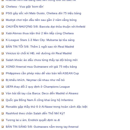
Chelsea - Vua giật ‘bom tấn’
PSG gây sốc với Malo Gusto, Chelsea đòi 75 triệu bảng
Mudryk chơi trận đầu tiên sau gần 2 năm vắng bóng
CHUYỂN NHƯỢNG 5/8: Barcola đạt thỏa thuận với Anfield
Xabi Alonso thua trận thứ 2 liên tiếp cùng Chelsea
K-League Stars 1-3 Man City: Mubama lại tỏa sáng
BẢN TIN TỐI 5/8: Thêm 1 ngôi sao rời Real Madrid
Vinicius từ chối kí HĐ, mở đường rời Real Madrid
Salah khoác áo đấu chưa từng thấy tại đội bóng mới
XONG! Arsenal mua Guimaraes với giá 75 triệu bảng
Philippines cần phép màu để vào bán kết ASEAN Cup
Bị khiêu khích, Neymar cãi nhau như mổ bò
UEFA thay đổi 2 quy định ở Champions League
Ván bài tất tay của Barca: Deco đến Madrid vì Alvarez
Quốc gia Đông Nam Á công khai ủng hộ Infantino
Ronaldo gặp thầy thứ 6 ở Al-Nassr trong hoàn cảnh đặc biệt
Rashford theo chân Salah đến Thổ Nhĩ Kỳ?
Tương lai u ám, Endrick quyết định ra đi
BẢN TIN SÁNG 5/8: Guimaraes nằm trong tay Arsenal