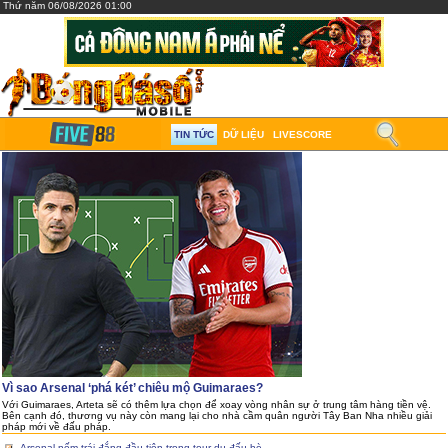
Thứ năm 06/08/2026 01:00
TIN TỨC
DỮ LIỆU
LIVESCORE
Vì sao Arsenal ‘phá két’ chiêu mộ Guimaraes?
Với Guimaraes, Arteta sẽ có thêm lựa chọn để xoay vòng nhân sự ở trung tâm hàng tiền vệ.
Bên cạnh đó, thương vụ này còn mang lại cho nhà cầm quân người Tây Ban Nha nhiều giải
pháp mới về đấu pháp.
Arsenal nếm trái đắng đầu tiên trong tour du đấu hè