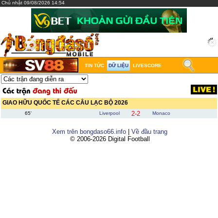
Chủ nhật 09/08/2026 14:54
TIN TỨC
DỮ LIỆU
LIVESCORE
GIAO HỮU QUỐC TẾ CÁC CÂU LẠC BỘ 2026
2-2
65'
Liverpool
Monaco
Xem trên bongdaso66.info
|
Về đầu trang
© 2006-2026 Digital Football