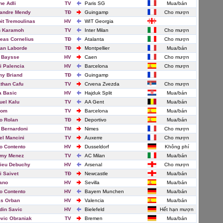
ne Adli
TV
Paris SG
Mua/bán
andre Mendy
TĐ
Guingamp
Cho mượn
it Tremoulinas
HV
WIT Georgia
n Karamoh
TV
Inter Milan
Cho mượn
eas Cornelius
TĐ
Atalanta
Cho mượn
an Laborde
TĐ
Montpellier
Mua/bán
 Baysse
HV
Caen
Cho mượn
i Palencia
HV
Barcelona
Cho mượn
y Briand
TĐ
Guingamp
than Cafu
TV
Crvena Zvezda
Cho mượn
 Basic
HV
Hajduk Split
Mua/bán
el Kalu
TV
AA Gent
Mua/bán
com
TV
Barcelona
Mua/bán
o Rolan
TĐ
Deportivo
Mua/bán
 Bernardoni
TM
Nimes
Cho mượn
el Mancini
TV
Auxerre
Cho mượn
o Contento
HV
Dusseldorf
Không phí
émy Menez
TV
AC Milan
Mua/bán
ieu Debuchy
HV
Arsenal
Cho mượn
i Saivet
TĐ
Newcastle
Mua/bán
ano
HV
Sevilla
Mua/bán
o Contento
HV
Bayern Munchen
Mua/bán
s Orban
HV
Valencia
Mua/bán
din Savic
HV
Bielefeld
Hết hạn mượn
vic Obraniak
TV
Bremen
Mua/bán