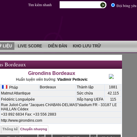
Tìm kiếm nhanh
Đội bóng yêu 
Ữ LIỆU
LIVE SCORE
DIỄN ĐÀN
KHO LƯU TRỮ
ns Bordeaux
Girondins Bordeaux
Huấn luyện viên trưởng:
Vladimir Petkovic
Bordeaux
Thành lập
1881
Pháp
Matmut Atlantique
Sức chứa
42.115
Frédéric Longuépée
Xếp hạng UEFA
115
Rue Juliot-Curie "Jacques CHABAN-DELMAS"stadium FR - 33187 LE
HAILLAN Cédex
+33 892 6834 Fax: +33 556 2883
http://www.girondins.com
Thống kê
Chuyển nhượng