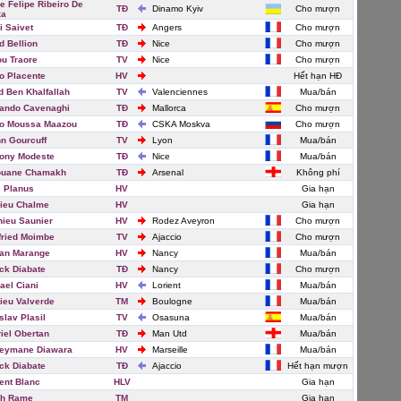
e Felipe Ribeiro De
TĐ
Dinamo Kyiv
Cho mượn
za
i Saivet
TĐ
Angers
Cho mượn
d Bellion
TĐ
Nice
Cho mượn
u Traore
TV
Nice
Cho mượn
o Placente
HV
Hết hạn HĐ
d Ben Khalfallah
TV
Valenciennes
Mua/bán
ando Cavenaghi
TĐ
Mallorca
Cho mượn
o Moussa Maazou
TĐ
CSKA Moskva
Cho mượn
n Gourcuff
TV
Lyon
Mua/bán
ony Modeste
TĐ
Nice
Mua/bán
ouane Chamakh
TĐ
Arsenal
Không phí
 Planus
HV
Gia hạn
ieu Chalme
HV
Gia hạn
hieu Saunier
HV
Rodez Aveyron
Cho mượn
fried Moimbe
TV
Ajaccio
Cho mượn
ian Marange
HV
Nancy
Mua/bán
ck Diabate
TĐ
Nancy
Cho mượn
ael Ciani
HV
Lorient
Mua/bán
ieu Valverde
TM
Boulogne
Mua/bán
slav Plasil
TV
Osasuna
Mua/bán
iel Obertan
TĐ
Man Utd
Mua/bán
leymane Diawara
HV
Marseille
Mua/bán
ck Diabate
TĐ
Ajaccio
Hết hạn mượn
ent Blanc
HLV
Gia hạn
ch Rame
TM
Gia hạn