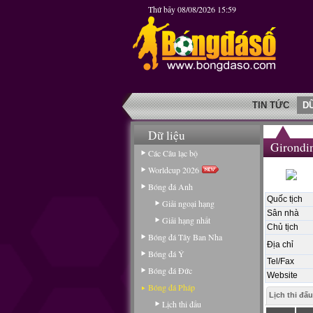
Thứ bảy 08/08/2026 15:59
TIN TỨC
D
Dữ liệu
Girondi
Các Câu lạc bộ
Worldcup 2026
Bóng đá Anh
Quốc tịch
Giải ngoại hạng
Sân nhà
Giải hạng nhất
Chủ tịch
Bóng đá Tây Ban Nha
Địa chỉ
Bóng đá Ý
Tel/Fax
Bóng đá Đức
Website
Bóng đá Pháp
Lịch thi đấu
Lịch thi đấu