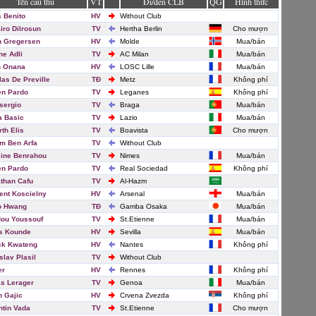
Tên cầu thủ
VT
Đi/đến CLB
QG
Hình thức
s Benito
HV
Without Club
iro Dilrosun
TV
Hertha Berlin
Cho mượn
n Gregersen
HV
Molde
Mua/bán
ne Adli
TV
AC Milan
Mua/bán
n Onana
HV
LOSC Lille
Mua/bán
las De Preville
TĐ
Metz
Không phí
n Pardo
TV
Leganes
Không phí
sergio
TV
Braga
Mua/bán
 Basic
TV
Lazio
Mua/bán
rth Elis
TV
Boavista
Cho mượn
m Ben Arfa
TV
Without Club
ine Benrahou
TV
Nimes
Mua/bán
n Pardo
TV
Real Sociedad
Không phí
than Cafu
TV
Al-Hazm
ent Koscielny
HV
Arsenal
Mua/bán
o Hwang
TĐ
Gamba Osaka
Mua/bán
ou Youssouf
TV
St.Etienne
Mua/bán
s Kounde
HV
Sevilla
Mua/bán
ck Kwateng
HV
Nantes
Không phí
slav Plasil
TV
Without Club
er
HV
Rennes
Không phí
s Lerager
TV
Genoa
Mua/bán
n Gajic
HV
Crvena Zvezda
Không phí
ntin Vada
TV
St.Etienne
Cho mượn