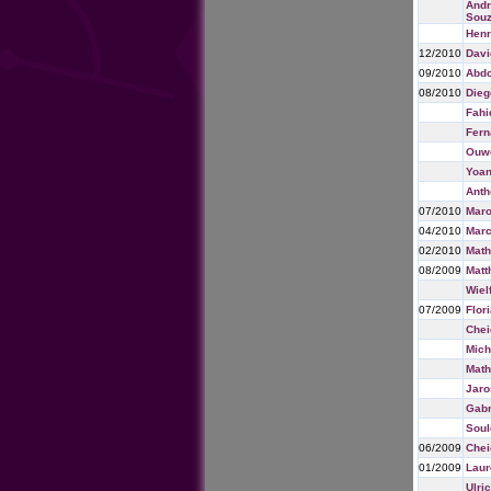
Andr
Sou
Henr
12/2010
Davi
09/2010
Abdo
08/2010
Dieg
Fahi
Fern
Ouw
Yoan
Anth
07/2010
Mar
04/2010
Marc
02/2010
Math
08/2009
Matt
Wiel
07/2009
Flor
Chei
Mich
Math
Jaro
Gabr
Sou
06/2009
Chei
01/2009
Laur
Ulri