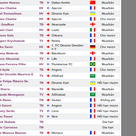
laume Hoarau
TĐ
Dalian Aerbin
Mua/bán
ieu Chalme
HV
Ajaccio
Mua/bán
it Tremoulinas
HV
Dinamo Kyiv
Mua/bán
ieu Chalme
HV
Ajaccio
Cho mượn
 Gouffran
TĐ
Newcastle
Mua/bán
ael Ciani
HV
Lazio
Mua/bán
iano Sala
TĐ
Orleans
Cho mượn
gorz Krychowiak
TV
Reims
Mua/bán
1. FC Dinamo Dresden
ko Savic
HV
Cho mượn
e.V
ony Modeste
TĐ
Blackburn
Mua/bán
vic Obraniak
TV
Lille
Mua/bán
ano Ferreira Filho
HV
Fluminense FC
Mua/bán
d Ayite
TĐ
Angers
Cho mượn
el Geraldo Mauricio E
TV
AlIttihad
Mua/bán
a
e Felipe Ribeiro De
TĐ
Dinamo Kyiv
Hết hạn mượn
za
 Diarra
TV
Marseille
Mua/bán
ando Menegazzo
TV
AlShabab
Mua/bán
ch Rame
TM
Sedan
Không phí
i Saivet
TĐ
Angers
Hết hạn mượn
ory Sertic
TV
Lens
Hết hạn mượn
u Traore
TV
Nice
Hết hạn mượn
ck Diabate
TĐ
Gia hạn
ic Carrasso
TM
Gia hạn
o Moussa Maazou
TĐ
Monaco
Mua/bán