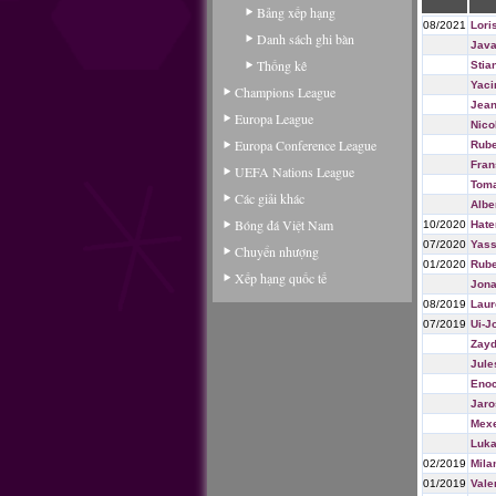
Bảng xếp hạng
08/2021
Lori
Danh sách ghi bàn
Java
Thống kê
Stia
Yaci
Champions League
Jea
Europa League
Nico
Europa Conference League
Rube
Fran
UEFA Nations League
Toma
Các giải khác
Albe
Bóng đá Việt Nam
10/2020
Hate
07/2020
Yass
Chuyển nhượng
01/2020
Rube
Xếp hạng quốc tế
Jona
08/2019
Laur
07/2019
Ui-J
Zayd
Jule
Eno
Jaro
Mex
Luka
02/2019
Mila
01/2019
Vale