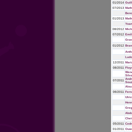
01/2014
Guil
07/2013
Math
Beno
01/2013
Math
Yoan
08/2012
Mich
07/2012
Emil
Grze
01/2012
Bran
Anth
Ludo
12/2011
Mari
08/2011
Floy
Wend
Silv
Andr
07/2011
Sou
Alou
06/2011
Fern
Ulri
Henr
Greg
Abdo
Chei
05/2011
Cedr
01/2011
Ouw