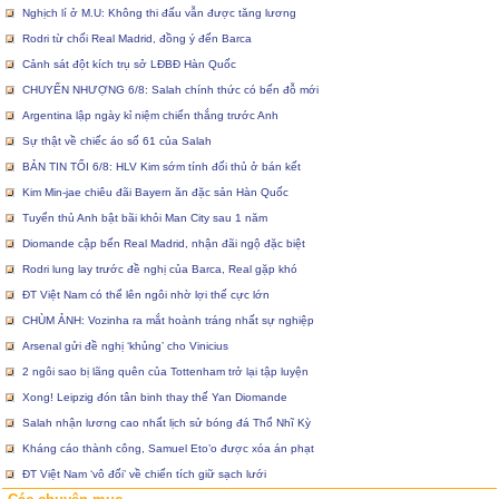
Nghịch lí ở M.U: Không thi đấu vẫn được tăng lương
Rodri từ chối Real Madrid, đồng ý đến Barca
Cảnh sát đột kích trụ sở LĐBĐ Hàn Quốc
CHUYỂN NHƯỢNG 6/8: Salah chính thức có bến đỗ mới
Argentina lập ngày kỉ niệm chiến thắng trước Anh
Sự thật về chiếc áo số 61 của Salah
BẢN TIN TỐI 6/8: HLV Kim sớm tính đối thủ ở bán kết
Kim Min-jae chiêu đãi Bayern ăn đặc sản Hàn Quốc
Tuyển thủ Anh bật bãi khỏi Man City sau 1 năm
Diomande cập bến Real Madrid, nhận đãi ngộ đặc biệt
Rodri lung lay trước đề nghị của Barca, Real gặp khó
ĐT Việt Nam có thể lên ngôi nhờ lợi thế cực lớn
CHÙM ẢNH: Vozinha ra mắt hoành tráng nhất sự nghiệp
Arsenal gửi đề nghị ‘khủng’ cho Vinicius
2 ngôi sao bị lãng quên của Tottenham trở lại tập luyện
Xong! Leipzig đón tân binh thay thế Yan Diomande
Salah nhận lương cao nhất lịch sử bóng đá Thổ Nhĩ Kỳ
Kháng cáo thành công, Samuel Eto’o được xóa án phạt
ĐT Việt Nam ‘vô đối’ về chiến tích giữ sạch lưới