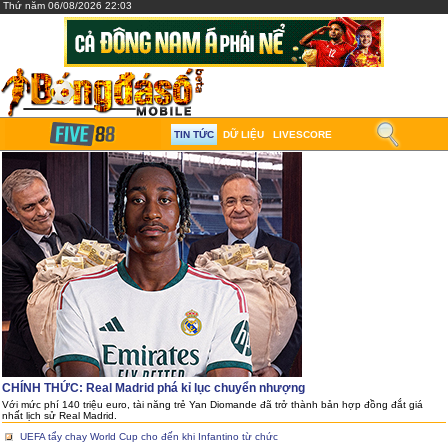
Thứ năm 06/08/2026 22:03
TIN TỨC
DỮ LIỆU
LIVESCORE
CHÍNH THỨC: Real Madrid phá kỉ lục chuyển nhượng
Với mức phí 140 triệu euro, tài năng trẻ Yan Diomande đã trở thành bản hợp đồng đắt giá
nhất lịch sử Real Madrid.
UEFA tẩy chay World Cup cho đến khi Infantino từ chức