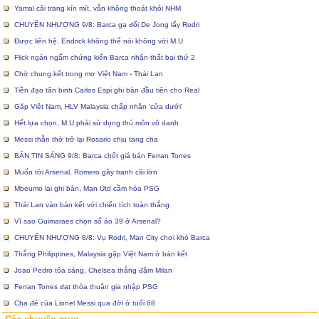
Yamal cải trang kín mít, vẫn không thoát khỏi NHM
CHUYỂN NHƯỢNG 9/8: Barca gạ đổi De Jong lấy Rodri
Được liên hệ, Endrick không thể nói không với M.U
Flick ngán ngẩm chứng kiến Barca nhận thất bại thứ 2
Chờ chung kết trong mơ Việt Nam - Thái Lan
Tiền đạo tân binh Carlos Espi ghi bàn đầu tiên cho Real
Gặp Việt Nam, HLV Malaysia chấp nhận ‘cửa dưới’
Hết lựa chọn, M.U phải sử dụng thủ môn vô danh
Messi thẫn thờ trở lại Rosario chịu tang cha
BẢN TIN SÁNG 9/8: Barca chốt giá bán Ferran Torres
Muốn tới Arsenal, Romero gây tranh cãi lớn
Mbeumo lại ghi bàn, Man Utd cầm hòa PSG
Thái Lan vào bán kết với chiến tích toàn thắng
Vì sao Guimaraes chọn số áo 39 ở Arsenal?
CHUYỂN NHƯỢNG 8/8: Vụ Rodri, Man City chơi khó Barca
Thắng Philippines, Malaysia gặp Việt Nam ở bán kết
Joao Pedro tỏa sáng, Chelsea thắng đậm Milan
Ferran Torres đạt thỏa thuận gia nhập PSG
Cha đẻ của Lionel Messi qua đời ở tuổi 68