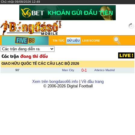
Chủ nhật 09/08/2026 12:49
TIN TỨC
DỮ LIỆU
LIVESCORE
GIAO HỮU QUỐC TẾ CÁC CÂU LẠC BỘ 2026
0-1
90'
Man City
Atletico Madrid
Xem trên bongdaso66.info
|
Về đầu trang
© 2006-2026 Digital Football