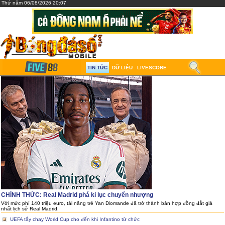
Thứ năm 06/08/2026 20:07
TIN TỨC
DỮ LIỆU
LIVESCORE
CHÍNH THỨC: Real Madrid phá kỉ lục chuyển nhượng
Với mức phí 140 triệu euro, tài năng trẻ Yan Diomande đã trở thành bản hợp đồng đắt giá
nhất lịch sử Real Madrid.
UEFA tẩy chay World Cup cho đến khi Infantino từ chức