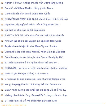
Nghịch lí ở M.U: Không thi đấu vẫn được tăng lương
Rodri từ chối Real Madrid, đồng ý đến Barca
Cảnh sát đột kích trụ sở LĐBĐ Hàn Quốc
CHUYỂN NHƯỢNG 6/8: Salah chính thức có bến đỗ mới
Argentina lập ngày kỉ niệm chiến thắng trước Anh
Sự thật về chiếc áo số 61 của Salah
BẢN TIN TỐI 6/8: HLV Kim sớm tính đối thủ ở bán kết
Kim Min-jae chiêu đãi Bayern ăn đặc sản Hàn Quốc
Tuyển thủ Anh bật bãi khỏi Man City sau 1 năm
Diomande cập bến Real Madrid, nhận đãi ngộ đặc biệt
Rodri lung lay trước đề nghị của Barca, Real gặp khó
ĐT Việt Nam có thể lên ngôi nhờ lợi thế cực lớn
CHÙM ẢNH: Vozinha ra mắt hoành tráng nhất sự nghiệp
Arsenal gửi đề nghị ‘khủng’ cho Vinicius
2 ngôi sao bị lãng quên của Tottenham trở lại tập luyện
Xong! Leipzig đón tân binh thay thế Yan Diomande
Salah nhận lương cao nhất lịch sử bóng đá Thổ Nhĩ Kỳ
Kháng cáo thành công, Samuel Eto’o được xóa án phạt
ĐT Việt Nam ‘vô đối’ về chiến tích giữ sạch lưới