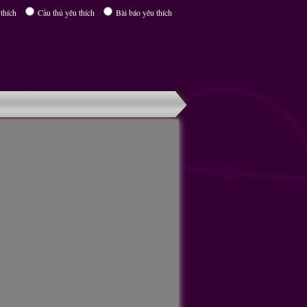
thích
Cầu thủ yêu thích
Bài báo yêu thích