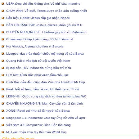
UEFA từng chi tiền khủng cho ‘bồ nhí’ của Infantino
CHÙM ẢNH: Về quê, Torres được chào đón cuồng nhiệt
Dấu hiệu Gabriel Jesus sắp gia nhập Napoli
BẢN TIN SÁNG 8/8: Joshua Zirkzee khăn gói rời M.U
CHUYỂN NHƯỢNG 8/8: Chelsea gây sốc với Zubimendi
Guimaraes đã tập luyện cùng đội hình Arsenal
Hụt Vinicius, Arsenal chơi lớn vì Barcola
Liverpool đạt thỏa thuận chiêu mộ trung vệ của Barca
Quang Hải đi vào lịch sử đội tuyển Việt Nam
Bị loại sốc, HLV Indonesia hứng bão chỉ trích
HLV Kim: Đình Bắc phải vươn tầm châu lục!
Đình Bắc dẫn đầu cuộc đua Vua phá lưới ASEAN Cup
Real chốt sổ hàng tiền vệ sau khi thất bại vụ Rodri
LĐBĐ Hàn Quốc cung cấp dịch vụ đen tại vòng loại WC
CHUYỂN NHƯỢNG 7/8: Man City sắp đón 2 tân binh
XONG! Rodri coi như đã là người của Barca
Singapore 1-1 Indonesia: Chia tay ứng cử viên vô địch
Việt Nam 3-1 Campuchia: Đình Bắc tỏa sáng
M.U xác nhận chia tay thủ môn World Cup