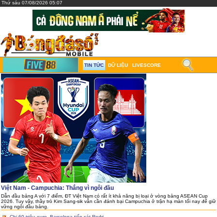
Thứ sáu 07/08/2026 05:07
TIN TỨC
DỮ LIỆU
LIVESCORE
Việt Nam - Campuchia: Thắng vì ngôi đầu
Dẫn đầu bảng A với 7 điểm, ĐT Việt Nam có rất ít khả năng bị loại ở vòng bảng ASEAN Cup
2026. Tuy vậy, thầy trò Kim Sang-sik vẫn cần đánh bại Campuchia ở trận hạ màn tối nay để giữ
vững ngôi đầu bảng.
Chi 60 triệu euro, Barcelona tiến sát Rodri