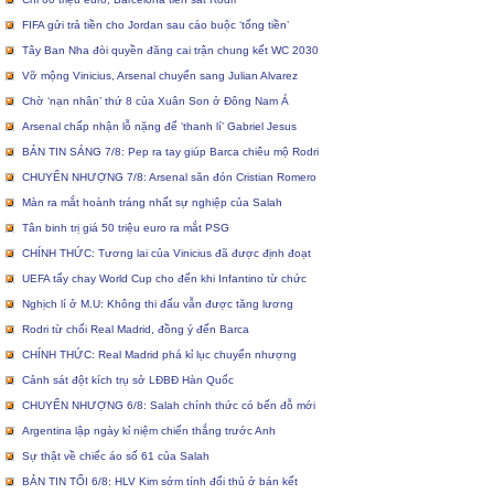
FIFA gửi trả tiền cho Jordan sau cáo buộc ‘tống tiền’
Tây Ban Nha đòi quyền đăng cai trận chung kết WC 2030
Vỡ mộng Vinicius, Arsenal chuyển sang Julian Alvarez
Chờ ‘nạn nhân’ thứ 8 của Xuân Son ở Đông Nam Á
Arsenal chấp nhận lỗ nặng để ‘thanh lí’ Gabriel Jesus
BẢN TIN SÁNG 7/8: Pep ra tay giúp Barca chiêu mộ Rodri
CHUYỂN NHƯỢNG 7/8: Arsenal săn đón Cristian Romero
Màn ra mắt hoành tráng nhất sự nghiệp của Salah
Tân binh trị giá 50 triệu euro ra mắt PSG
CHÍNH THỨC: Tương lai của Vinicius đã được định đoạt
UEFA tẩy chay World Cup cho đến khi Infantino từ chức
Nghịch lí ở M.U: Không thi đấu vẫn được tăng lương
Rodri từ chối Real Madrid, đồng ý đến Barca
CHÍNH THỨC: Real Madrid phá kỉ lục chuyển nhượng
Cảnh sát đột kích trụ sở LĐBĐ Hàn Quốc
CHUYỂN NHƯỢNG 6/8: Salah chính thức có bến đỗ mới
Argentina lập ngày kỉ niệm chiến thắng trước Anh
Sự thật về chiếc áo số 61 của Salah
BẢN TIN TỐI 6/8: HLV Kim sớm tính đối thủ ở bán kết