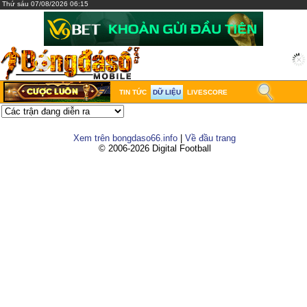
Thứ sáu 07/08/2026 06:15
TIN TỨC
DỮ LIỆU
LIVESCORE
Xem trên bongdaso66.info
|
Về đầu trang
© 2006-2026 Digital Football