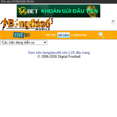
Thứ sáu 07/08/2026 06:04
TIN TỨC
DỮ LIỆU
LIVESCORE
Xem trên bongdaso66.info
|
Về đầu trang
© 2006-2026 Digital Football