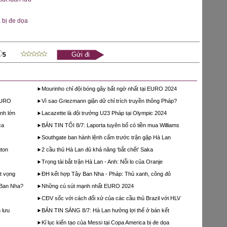
 bị đe dọa
5
Mourinho chỉ đội bóng gây bất ngờ nhất tại EURO 2024
 EURO
Vì sao Griezmann giận dữ chỉ trích truyền thông Pháp?
nh lớn
Lacazette là đội trưởng U23 Pháp tại Olympic 2024
ca
BẢN TIN TỐI 8/7: Laporta tuyên bố có tiền mua Williams
Southgate ban hành lệnh cấm trước trận gặp Hà Lan
gton
2 cầu thủ Hà Lan đủ khả năng ‘bắt chết’ Saka
Trọng tài bắt trận Hà Lan - Anh: Nỗi lo của Oranje
t vọng
ĐH kết hợp Tây Ban Nha - Pháp: Thủ xanh, công đỏ
 Ban Nha?
Những cú sút mạnh nhất EURO 2024
CĐV sốc với cách đối xử của các cầu thủ Brazil với HLV
 lưu
BẢN TIN SÁNG 8/7: Hà Lan hưởng lợi thế ở bán kết
Kỉ lục kiến tạo của Messi tại Copa America bị đe dọa