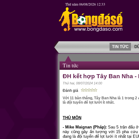
Thứ năm 06/08/2026 12:33
TIN TỨC
D
Tin tức
ĐH kết hợp Tây Ban Nha -
Thứ hai, 08/07/2024 14:00
Đánh giá
Với 11 bàn thắng, Tây Ban Nha là 1 trong 
là đội tuyển để lọt lưới ít nhất.
THỦ MÔN
- Mike Maignan (Pháp):
Sau 5 trận đấu ở
này cũng gây ấn tượng với 15 pha cứu t
đang là đội tuyển để lọt lưới ít nhất tại 