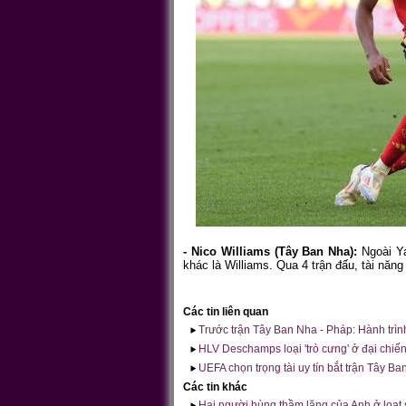
- Nico Williams (Tây Ban Nha):
Ngoài Y
khác là Williams. Qua 4 trận đấu, tài năng
Các tin liên quan
Trước trận Tây Ban Nha - Pháp: Hành trình
HLV Deschamps loại 'trò cưng' ở đại chi
UEFA chọn trọng tài uy tín bắt trận Tây B
Các tin khác
Hai người hùng thầm lặng của Anh ở loạt s