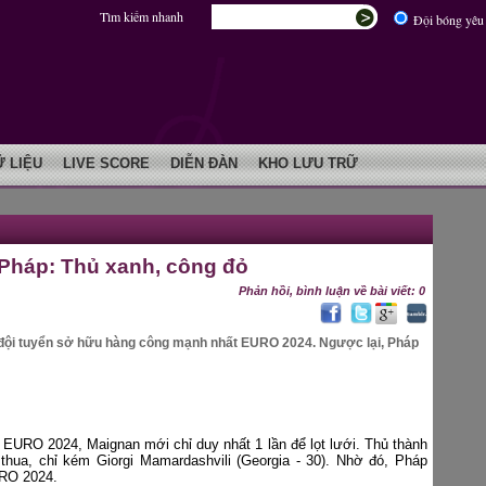
Tìm kiếm nhanh
Đội bóng yêu 
Ữ LIỆU
LIVE SCORE
DIỄN ĐÀN
KHO LƯU TRỮ
 Pháp: Thủ xanh, công đỏ
Phản hồi, bình luận về bài viết: 0
2 đội tuyển sở hữu hàng công mạnh nhất EURO 2024. Ngược lại, Pháp
 EURO 2024, Maignan mới chỉ duy nhất 1 lần để lọt lưới. Thủ thành
hua, chỉ kém Giorgi Mamardashvili (Georgia - 30). Nhờ đó, Pháp
EURO 2024.