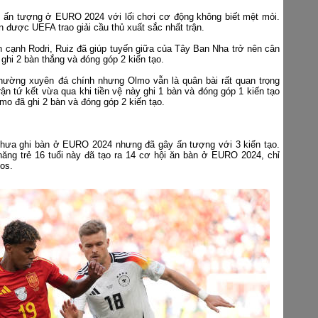
ất ấn tượng ở EURO 2024 với lối chơi cơ động không biết mệt mỏi.
ần được UEFA trao giải cầu thủ xuất sắc nhất trận.
 cạnh Rodri, Ruiz đã giúp tuyến giữa của Tây Ban Nha trở nên cân
ghi 2 bàn thắng và đóng góp 2 kiến tạo.
hường xuyên đá chính nhưng Olmo vẫn là quân bài rất quan trọng
ận tứ kết vừa qua khi tiền vệ này ghi 1 bàn và đóng góp 1 kiến tạo
lmo đã ghi 2 bàn và đóng góp 2 kiến tạo.
ưa ghi bàn ở EURO 2024 nhưng đã gây ấn tượng với 3 kiến tạo.
 năng trẻ 16 tuổi này đã tạo ra 14 cơ hội ăn bàn ở EURO 2024, chỉ
os.