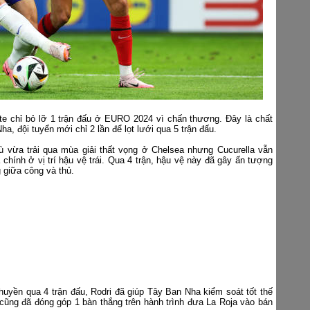
te chỉ bỏ lỡ 1 trận đấu ở EURO 2024 vì chấn thương. Đây là chất
ha, đội tuyển mới chỉ 2 lần để lọt lưới qua 5 trận đấu.
 vừa trải qua mùa giải thất vọng ở Chelsea nhưng Cucurella vẫn
chính ở vị trí hậu vệ trái. Qua 4 trận, hậu vệ này đã gây ấn tượng
g giữa công và thủ.
yền qua 4 trận đấu, Rodri đã giúp Tây Ban Nha kiểm soát tốt thế
 cũng đã đóng góp 1 bàn thắng trên hành trình đưa La Roja vào bán