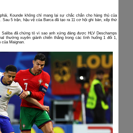
 phải, Kounde không chỉ mang lại sự chắc chắn cho hàng thủ của
 Sau 5 trận, hậu vệ của Barca đã tạo ra 11 cơ hội ghi bàn, xếp thứ
, Saliba đã chứng tỏ vì sao anh xứng đáng được HLV Deschamps
nal thường xuyên giành chiến thắng trong các tình huống 1 đối 1,
h của Maignan.