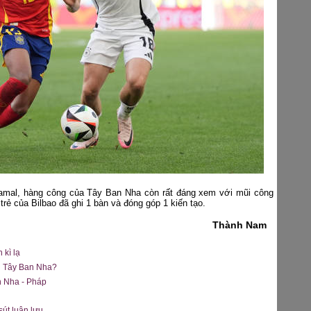
amal, hàng công của Tây Ban Nha còn rất đáng xem với mũi công
 trẻ của Bilbao đã ghi 1 bàn và đóng góp 1 kiến tạo.
Thành Nam
 kì lạ
ến Tây Ban Nha?
an Nha - Pháp
út luân lưu