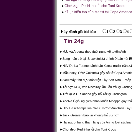
Chơi đẹp, Pedri tha lỗi cho Toni Kroos
Kỉ lục kiến tạo của Messi tại Copa America
Hãy đánh giá bài báo
1
2
3
4
Tin 24g
M.U và Arsenal theo đuổi trung vệ tuyển Anh
Sung mãn trở lại, Shaw đòi đá chính ở bán kết
HLV De La Fuente cảnh báo Yamal trước trận đá
Mặc sexy, CĐV Colombia gây sốt ở Copa Ameri
Siêu máy tính dự đoán trận Tây Ban Nha - Pháp
Tái hợp M.U, Van Nistelroy lần đầu trở lại Carrin
Trở lại M.U, Sancho gây bối rối tại Carrington
Anelka lí giải nguyên nhân khiến Mbappe gây thấ
HLV Deschamps loại "trò cưng" ở đại chiến Tây
Jack Grealish báo tin không thể vui hơn
Hai người hùng thầm lặng của Anh ở loạt sút luân
Chơi đẹp, Pedri tha lỗi cho Toni Kroos