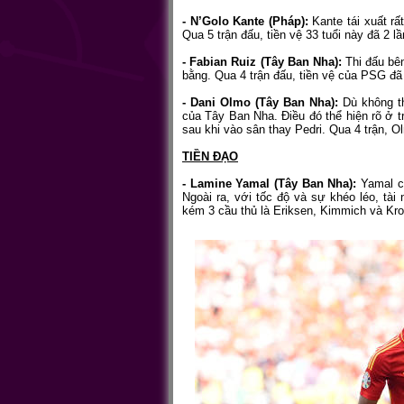
- N’Golo Kante (Pháp):
Kante tái xuất r
Qua 5 trận đấu, tiền vệ 33 tuổi này đã 2 l
- Fabian Ruiz (Tây Ban Nha):
Thi đấu bên
bằng. Qua 4 trận đấu, tiền vệ của PSG đã 
- Dani Olmo (Tây Ban Nha):
Dù không t
của Tây Ban Nha. Điều đó thể hiện rõ ở tr
sau khi vào sân thay Pedri. Qua 4 trận, O
TIỀN ĐẠO
- Lamine Yamal (Tây Ban Nha):
Yamal ch
Ngoài ra, với tốc độ và sự khéo léo, tài
kém 3 cầu thủ là Eriksen, Kimmich và Kro