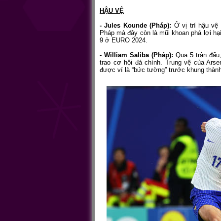
HẬU VỆ
- Jules Kounde (Pháp):
Ở vị trí hậu vệ
Pháp mà đây còn là mũi khoan phá lợi hại.
9 ở EURO 2024.
- William Saliba (Pháp):
Qua 5 trận đấu
trao cơ hội đá chính. Trung vệ của Arse
được ví là “bức tường” trước khung thàn