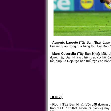
- Aymeric Laporte (Tây Ban Nha):
Lapor
liệu rất quan trọng của hàng thủ Tây Ban N
- Marc Cucurella (Tây Ban Nha):
Mặc dù
được Tây Ban Nha ưu tiên trao cơ hội đá 
tốt, giúp La Roja tạo nên thế trận cân bằn
TIỀN VỆ
- Rodri (Tây Ban Nha):
Với 348 đường chu
trận ở EURO 2024. Ngoài ra, tiền vệ này