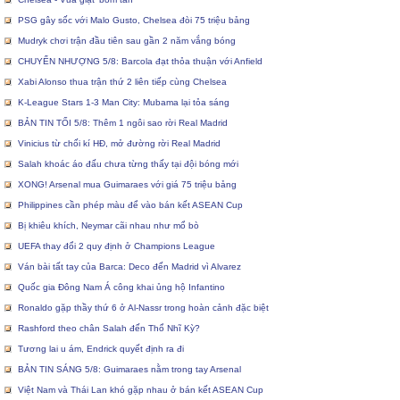
PSG gây sốc với Malo Gusto, Chelsea đòi 75 triệu bảng
Mudryk chơi trận đầu tiên sau gần 2 năm vắng bóng
CHUYỂN NHƯỢNG 5/8: Barcola đạt thỏa thuận với Anfield
Xabi Alonso thua trận thứ 2 liên tiếp cùng Chelsea
K-League Stars 1-3 Man City: Mubama lại tỏa sáng
BẢN TIN TỐI 5/8: Thêm 1 ngôi sao rời Real Madrid
Vinicius từ chối kí HĐ, mở đường rời Real Madrid
Salah khoác áo đấu chưa từng thấy tại đội bóng mới
XONG! Arsenal mua Guimaraes với giá 75 triệu bảng
Philippines cần phép màu để vào bán kết ASEAN Cup
Bị khiêu khích, Neymar cãi nhau như mổ bò
UEFA thay đổi 2 quy định ở Champions League
Ván bài tất tay của Barca: Deco đến Madrid vì Alvarez
Quốc gia Đông Nam Á công khai ủng hộ Infantino
Ronaldo gặp thầy thứ 6 ở Al-Nassr trong hoàn cảnh đặc biệt
Rashford theo chân Salah đến Thổ Nhĩ Kỳ?
Tương lai u ám, Endrick quyết định ra đi
BẢN TIN SÁNG 5/8: Guimaraes nằm trong tay Arsenal
Việt Nam và Thái Lan khó gặp nhau ở bán kết ASEAN Cup