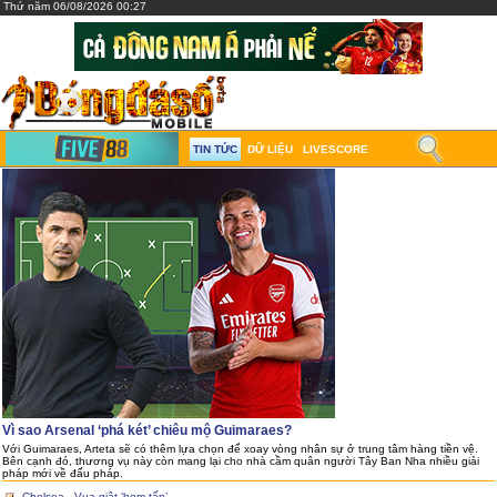
Thứ năm 06/08/2026 00:27
TIN TỨC
DỮ LIỆU
LIVESCORE
Vì sao Arsenal ‘phá két’ chiêu mộ Guimaraes?
Với Guimaraes, Arteta sẽ có thêm lựa chọn để xoay vòng nhân sự ở trung tâm hàng tiền vệ.
Bên cạnh đó, thương vụ này còn mang lại cho nhà cầm quân người Tây Ban Nha nhiều giải
pháp mới về đấu pháp.
Chelsea - Vua giật ‘bom tấn’