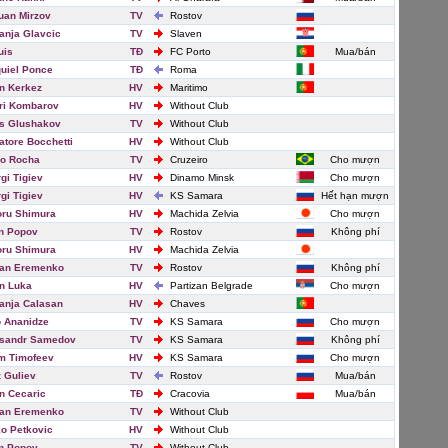
uan Mirzov
TV
Rostov
nja Glavcic
TV
Slaven
uis
TĐ
FC Porto
Mua/bán
uiel Ponce
TĐ
Roma
n Kerkez
HV
Maritimo
ri Kombarov
HV
Without Club
s Glushakov
TV
Without Club
atore Bocchetti
HV
Without Club
o Rocha
TV
Cruzeiro
Cho mượn
gi Tigiev
HV
Dinamo Minsk
Cho mượn
gi Tigiev
HV
KS Samara
Hết hạn mượn
ru Shimura
HV
Machida Zelvia
Cho mượn
in Popov
TV
Rostov
Không phí
ru Shimura
HV
Machida Zelvia
an Eremenko
TV
Rostov
Không phí
n Luka
HV
Partizan Belgrade
Cho mượn
nja Calasan
HV
Chaves
 Ananidze
TV
KS Samara
Cho mượn
ksandr Samedov
TV
KS Samara
Không phí
m Timofeev
HV
KS Samara
Cho mượn
 Guliev
TV
Rostov
Mua/bán
n Cecaric
TĐ
Cracovia
Mua/bán
an Eremenko
TV
Without Club
o Petkovic
HV
Without Club
in Popov
TV
Without Club