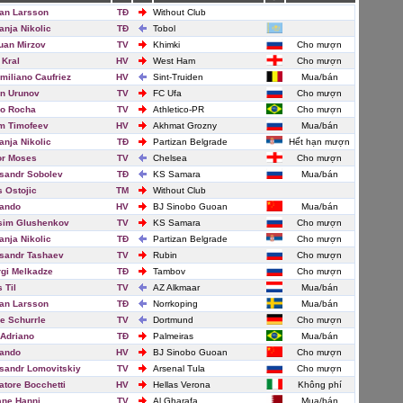
an Larsson
TĐ
Without Club
nja Nikolic
TĐ
Tobol
uan Mirzov
TV
Khimki
Cho mượn
 Kral
HV
West Ham
Cho mượn
miliano Caufriez
HV
Sint-Truiden
Mua/bán
n Urunov
TV
FC Ufa
Cho mượn
o Rocha
TV
Athletico-PR
Cho mượn
m Timofeev
HV
Akhmat Grozny
Mua/bán
nja Nikolic
TĐ
Partizan Belgrade
Hết hạn mượn
or Moses
TV
Chelsea
Cho mượn
sandr Sobolev
TĐ
KS Samara
Mua/bán
s Ostojic
TM
Without Club
ando
HV
BJ Sinobo Guoan
Mua/bán
sim Glushenkov
TV
KS Samara
Cho mượn
nja Nikolic
TĐ
Partizan Belgrade
Cho mượn
sandr Tashaev
TV
Rubin
Cho mượn
gi Melkadze
TĐ
Tambov
Cho mượn
 Til
TV
AZ Alkmaar
Mua/bán
an Larsson
TĐ
Norrkoping
Mua/bán
e Schurrle
TV
Dortmund
Cho mượn
 Adriano
TĐ
Palmeiras
Mua/bán
ando
HV
BJ Sinobo Guoan
Cho mượn
sandr Lomovitskiy
TV
Arsenal Tula
Cho mượn
atore Bocchetti
HV
Hellas Verona
Không phí
ane Hanni
TV
Al Gharafa
Mua/bán