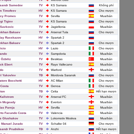
ksandr Samedov
TV
KS Samara
Không phí
m Timofeev
HV
KS Samara
Cho mượn
ncy Promes
TV
Sevilla
Mua/bán
gi Tigiev
HV
KS Samara
Cho mượn
 Savkovic
TV
Jagiellonia
Mua/bán
mkhan Bakaev
TV
Arsenal Tula
Cho mượn
lay Rasskazov
HV
Spartak 2
mkhan Bakaev
TV
Spartak 2
Cho mượn
icio
HV
Lazio
Cho mượn
ando
TV
Sampdoria
Mua/bán
 Özbiliz
TV
Besiktas
Mua/bán
ick Ebert
TV
Rayo Vallecano
Mua/bán
do
TV
Watford
Mua/bán
l Yakovlev
TĐ
Mordovia Saransk
Cho mượn
atore Bocchetti
HV
AC Milan
Cho mượn
 Costa
TV
Genoa
Cho mượn
iton
TĐ
Celta
Hết hạn mượn
Kallstrom
TV
Arsenal FC
Mua/bán
en Mcgeady
TV
Everton
Mua/bán
las Pareja
HV
Sevilla
Mua/bán
rto Facundo Costa
TV
Valencia
Mua/bán
s Glushakov
TV
Lokomotiv Moskva
Mua/bán
 Manuel Jurado
TV
Schalke 04
Cho mượn
sandr Prudnikov
TĐ
Anzhi
Hết hạn mượn