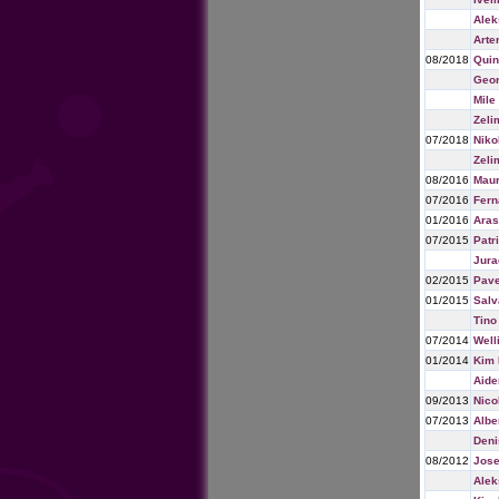
Ale
Arte
08/2018
Qui
Geor
Mile
Zeli
07/2018
Niko
Zeli
08/2016
Maur
07/2016
Fern
01/2016
Aras
07/2015
Patr
Jura
02/2015
Pave
01/2015
Salv
Tino
07/2014
Well
01/2014
Kim 
Aid
09/2013
Nico
07/2013
Albe
Deni
08/2012
Jose
Alek