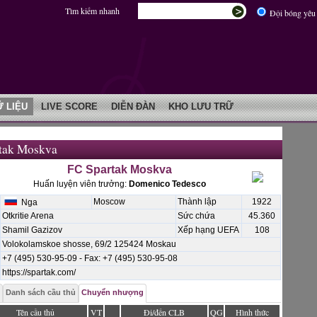
Tìm kiếm nhanh
Đội bóng yêu 
Ữ LIỆU
LIVE SCORE
DIỄN ĐÀN
KHO LƯU TRỮ
tak Moskva
FC Spartak Moskva
Huấn luyện viên trưởng:
Domenico Tedesco
Moscow
Thành lập
1922
Nga
Otkritie Arena
Sức chứa
45.360
Shamil Gazizov
Xếp hạng UEFA
108
Volokolamskoe shosse, 69/2 125424 Moskau
+7 (495) 530-95-09 - Fax: +7 (495) 530-95-08
https://spartak.com/
Danh sách cầu thủ
Chuyển nhượng
Tên cầu thủ
VT
Đi/đến CLB
QG
Hình thức