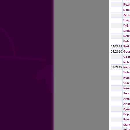
Rezi
Nema
Ze L
Ezeq
Deja
Dmit
Deni
Salv
04/2019
Pedr
02/2019
Geor
Geor
Nobo
01/2019
Ivel
Nobo
Rom
Cuci
Nema
Jano
Ale
Arte
Ayaz
Boja
Rom
Mark
Ivel