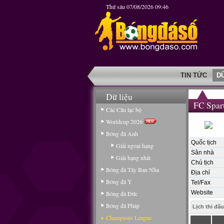
Thứ sáu 07/08/2026 09:46
TIN TỨC
D
Dữ liệu
FC Spar
Các Câu lạc bộ
Worldcup 2026
Bóng đá Anh
Quốc tịch
Giải ngoại hạng
Sân nhà
Giải hạng nhất
Chủ tịch
Bóng đá Tây Ban Nha
Địa chỉ
Bóng đá Ý
Tel/Fax
Website
Bóng đá Đức
Bóng đá Pháp
Lịch thi đấu
Champions League