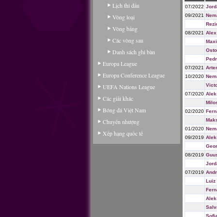
Lịch thi đấu
07/2022
Jord
09/2021
Nema
Vòng loại
Rezi
Vòng bảng
08/2021
Alex
Các vòng sau
Maxi
Osto
Danh sách ghi bàn
Pedr
Europa League
07/2021
Arte
Europa Conference League
10/2020
Nema
Vict
UEFA Nations League
07/2020
Alek
Các giải khác
Milo
Bóng đá Việt Nam
02/2020
Fern
Mak
Chuyển nhượng
01/2020
Nema
Xếp hạng quốc tế
09/2019
Alek
Geor
08/2019
Guus
Jord
07/2019
Andr
Luiz
Fern
Alek
Salv
Sofi