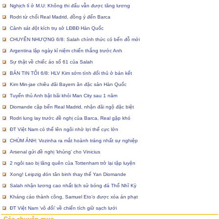
Nghịch lí ở M.U: Không thi đấu vẫn được tăng lương
Rodri từ chối Real Madrid, đồng ý đến Barca
Cảnh sát đột kích trụ sở LĐBĐ Hàn Quốc
CHUYỂN NHƯỢNG 6/8: Salah chính thức có bến đỗ mới
Argentina lập ngày kỉ niệm chiến thắng trước Anh
Sự thật về chiếc áo số 61 của Salah
BẢN TIN TỐI 6/8: HLV Kim sớm tính đối thủ ở bán kết
Kim Min-jae chiêu đãi Bayern ăn đặc sản Hàn Quốc
Tuyển thủ Anh bật bãi khỏi Man City sau 1 năm
Diomande cập bến Real Madrid, nhận đãi ngộ đặc biệt
Rodri lung lay trước đề nghị của Barca, Real gặp khó
ĐT Việt Nam có thể lên ngôi nhờ lợi thế cực lớn
CHÙM ẢNH: Vozinha ra mắt hoành tráng nhất sự nghiệp
Arsenal gửi đề nghị ‘khủng’ cho Vinicius
2 ngôi sao bị lãng quên của Tottenham trở lại tập luyện
Xong! Leipzig đón tân binh thay thế Yan Diomande
Salah nhận lương cao nhất lịch sử bóng đá Thổ Nhĩ Kỳ
Kháng cáo thành công, Samuel Eto’o được xóa án phạt
ĐT Việt Nam ‘vô đối’ về chiến tích giữ sạch lưới