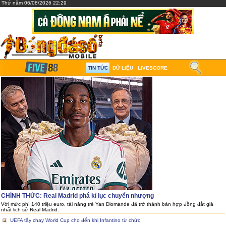
Thứ năm 06/08/2026 22:29
TIN TỨC
DỮ LIỆU
LIVESCORE
CHÍNH THỨC: Real Madrid phá kỉ lục chuyển nhượng
Với mức phí 140 triệu euro, tài năng trẻ Yan Diomande đã trở thành bản hợp đồng đắt giá
nhất lịch sử Real Madrid.
UEFA tẩy chay World Cup cho đến khi Infantino từ chức