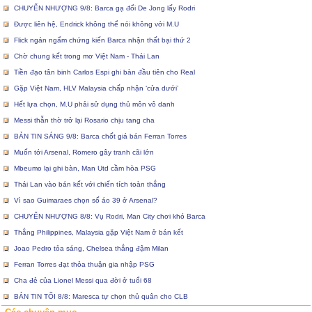
CHUYỂN NHƯỢNG 9/8: Barca gạ đổi De Jong lấy Rodri
Được liên hệ, Endrick không thể nói không với M.U
Flick ngán ngẩm chứng kiến Barca nhận thất bại thứ 2
Chờ chung kết trong mơ Việt Nam - Thái Lan
Tiền đạo tân binh Carlos Espi ghi bàn đầu tiên cho Real
Gặp Việt Nam, HLV Malaysia chấp nhận ‘cửa dưới’
Hết lựa chọn, M.U phải sử dụng thủ môn vô danh
Messi thẫn thờ trở lại Rosario chịu tang cha
BẢN TIN SÁNG 9/8: Barca chốt giá bán Ferran Torres
Muốn tới Arsenal, Romero gây tranh cãi lớn
Mbeumo lại ghi bàn, Man Utd cầm hòa PSG
Thái Lan vào bán kết với chiến tích toàn thắng
Vì sao Guimaraes chọn số áo 39 ở Arsenal?
CHUYỂN NHƯỢNG 8/8: Vụ Rodri, Man City chơi khó Barca
Thắng Philippines, Malaysia gặp Việt Nam ở bán kết
Joao Pedro tỏa sáng, Chelsea thắng đậm Milan
Ferran Torres đạt thỏa thuận gia nhập PSG
Cha đẻ của Lionel Messi qua đời ở tuổi 68
BẢN TIN TỐI 8/8: Maresca tự chọn thủ quân cho CLB