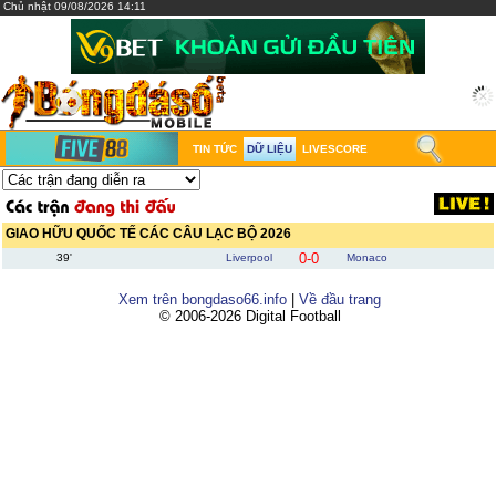
Chủ nhật 09/08/2026 14:11
TIN TỨC
DỮ LIỆU
LIVESCORE
GIAO HỮU QUỐC TẾ CÁC CÂU LẠC BỘ 2026
0-0
39'
Liverpool
Monaco
Xem trên bongdaso66.info
|
Về đầu trang
© 2006-2026 Digital Football