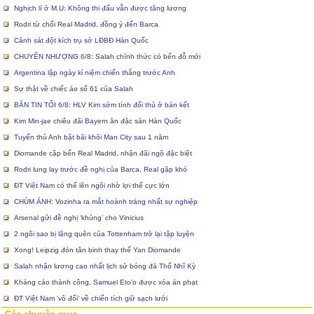
Nghịch lí ở M.U: Không thi đấu vẫn được tăng lương
Rodri từ chối Real Madrid, đồng ý đến Barca
Cảnh sát đột kích trụ sở LĐBĐ Hàn Quốc
CHUYỂN NHƯỢNG 6/8: Salah chính thức có bến đỗ mới
Argentina lập ngày kỉ niệm chiến thắng trước Anh
Sự thật về chiếc áo số 61 của Salah
BẢN TIN TỐI 6/8: HLV Kim sớm tính đối thủ ở bán kết
Kim Min-jae chiêu đãi Bayern ăn đặc sản Hàn Quốc
Tuyển thủ Anh bật bãi khỏi Man City sau 1 năm
Diomande cập bến Real Madrid, nhận đãi ngộ đặc biệt
Rodri lung lay trước đề nghị của Barca, Real gặp khó
ĐT Việt Nam có thể lên ngôi nhờ lợi thế cực lớn
CHÙM ẢNH: Vozinha ra mắt hoành tráng nhất sự nghiệp
Arsenal gửi đề nghị ‘khủng’ cho Vinicius
2 ngôi sao bị lãng quên của Tottenham trở lại tập luyện
Xong! Leipzig đón tân binh thay thế Yan Diomande
Salah nhận lương cao nhất lịch sử bóng đá Thổ Nhĩ Kỳ
Kháng cáo thành công, Samuel Eto’o được xóa án phạt
ĐT Việt Nam ‘vô đối’ về chiến tích giữ sạch lưới