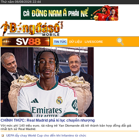
Thứ năm 06/08/2026 22:44
TIN TỨC
DỮ LIỆU
LIVESCORE
CHÍNH THỨC: Real Madrid phá kỉ lục chuyển nhượng
Với mức phí 140 triệu euro, tài năng trẻ Yan Diomande đã trở thành bản hợp đồng đắt giá
nhất lịch sử Real Madrid.
UEFA tẩy chay World Cup cho đến khi Infantino từ chức