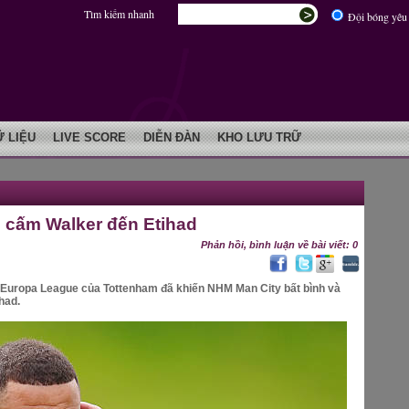
Tìm kiếm nhanh
Đội bóng yêu 
Ữ LIỆU
LIVE SCORE
DIỄN ĐÀN
KHO LƯU TRỮ
 cấm Walker đến Etihad
Phản hồi, bình luận về bài viết: 0
h Europa League của Tottenham đã khiến NHM Man City bất bình và
had.