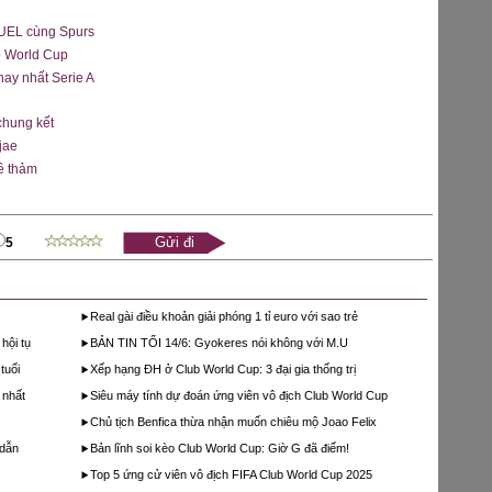
 UEL cùng Spurs
ub World Cup
ay nhất Serie A
chung kết
jae
ê thảm
5
Real gài điều khoản giải phóng 1 tỉ euro với sao trẻ
hội tụ
BẢN TIN TỐI 14/6: Gyokeres nói không với M.U
tuổi
Xếp hạng ĐH ở Club World Cup: 3 đại gia thống trị
 nhất
Siêu máy tính dự đoán ứng viên vô địch Club World Cup
Chủ tịch Benfica thừa nhận muốn chiêu mộ Joao Felix
 dẫn
Bản lĩnh soi kèo Club World Cup: Giờ G đã điểm!
Top 5 ứng cử viên vô địch FIFA Club World Cup 2025