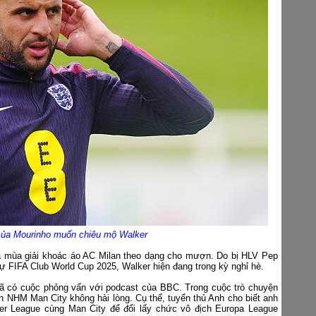
của Mourinho muốn chiêu mộ Walker
ửa mùa giải khoác áo AC Milan theo dạng cho mượn. Do bị HLV Pep
ự FIFA Club World Cup 2025, Walker hiện đang trong kỳ nghỉ hè.
đã có cuộc phỏng vấn với podcast của BBC. Trong cuộc trò chuyện
ến NHM Man City không hài lòng. Cụ thể, tuyển thủ Anh cho biết anh
er League cùng Man City để đổi lấy chức vô địch Europa League