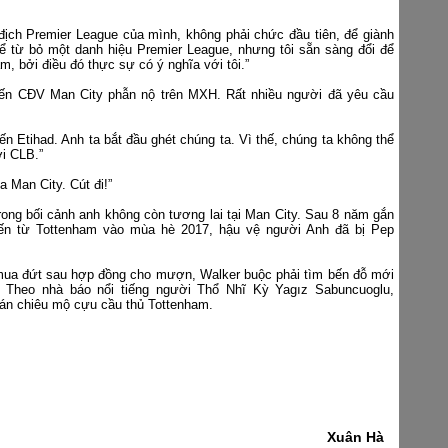
 địch Premier League của mình, không phải chức đầu tiên, để giành
ể từ bỏ một danh hiệu Premier League, nhưng tôi sẵn sàng đổi để
, bởi điều đó thực sự có ý nghĩa với tôi.”
iến CĐV Man City phẫn nộ trên MXH. Rất nhiều người đã yêu cầu
n Etihad. Anh ta bắt đầu ghét chúng ta. Vì thế, chúng ta không thể
ới CLB.”
a Man City. Cút đi!”
rong bối cảnh anh không còn tương lai tại Man City. Sau 8 năm gắn
đến từ Tottenham vào mùa hè 2017, hậu vệ người Anh đã bị Pep
 mua đứt sau hợp đồng cho mượn, Walker buộc phải tìm bến đỗ mới
Theo nhà báo nổi tiếng người Thổ Nhĩ Kỳ Yagız Sabuncuoglu,
án chiêu mộ cựu cầu thủ Tottenham.
Xuân Hà