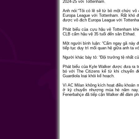
2024-25 với Tottenham.
Anh nói:“Tôi có lẽ sẽ từ bỏ một chức vô
Europa League với Tottenham. Rất khó đ
được vô địch Europa League với Tottenham
Phát biểu của cựu hậu vệ Tottenham kh
CLB cấm hậu vệ 35 tuổi đến sân Etihad.
Một người bình luận: “Cấm ngay gã này đế
tiếp tục duy trì mối quan hệ giữa anh ta v
Người khác bày tỏ: “Đội trưởng tệ nhất củ
Phát biểu của Kyle Walker được đưa ra t
bó với The Citizens kể từ khi chuyển 
Guardiola loại khỏi kế hoạch.
Vì AC Milan không kích hoạt điều khoản
ở kỳ chuyển nhượng mùa hè năm nay. 
Fenerbahçe đã tiếp cận Walker để đàm ph