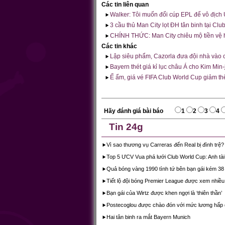
Các tin liên quan
Walker: Tôi muốn đổi cúp EPL để vô địch
3 cầu thủ Man City lọt ĐH tân binh tại Cl
CHÍNH THỨC: Man City chiêu mộ tiền vệ h
Các tin khác
Lập siêu phẩm, Cazorla đưa đội nhà vào 
Bayern thét giá kỉ lục châu Á cho Kim Min-
Ế ẩm, giá vé FIFA Club World Cup giảm th
Hãy đánh giá bài báo
1
2
3
4
Tin 24g
Vì sao thương vụ Carreras đến Real bị đình trệ?
Top 5 ƯCV Vua phá lưới Club World Cup: Anh tài 
Quả bóng vàng 1990 tình tứ bên bạn gái kém 38 
Tiết lộ đội bóng Premier League được xem nhiều
Bạn gái của Wirtz được khen ngợi là ‘thiên thần’
Postecoglou được chào đón với mức lương hấp
Hai tân binh ra mắt Bayern Munich