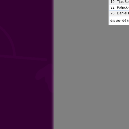
19
Tjas Be
32
Patrick
76
Daniel 
Ghi chú:
Để hi