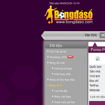
Thứ năm 06/08/2026 10:30
TIN TỨC
D
Dữ liệu
Parma 
Các Câu lạc bộ
Worldcup 2026
Bóng đá Anh
Quốc tịch
Giải ngoại hạng
Sân nhà
Giải hạng nhất
Chủ tịch
Bóng đá Tây Ban Nha
Địa chỉ
Bóng đá Ý
Tel/Fax
Website
Lịch thi đấu
Bảng xếp hạng
Lịch thi đấu
Danh sách ghi bàn