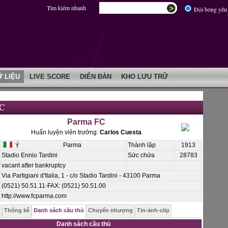
Tìm kiếm nhanh
Đội bóng yêu 
Ữ LIỆU
LIVE SCORE
DIỄN ĐÀN
KHO LƯU TRỮ
FC
Parma FC
Huấn luyện viên trưởng:
Carlos Cuesta
Parma
Thành lập
1913
Ý
Stadio Ennio Tardini
Sức chứa
28783
vacant after bankruptcy
Via Partigiani d'Italia, 1 - c/o Stadio Tardini - 43100 Parma
(0521) 50.51.11-FAX: (0521) 50.51.00
http://www.fcparma.com
Thống kê
Danh sách cầu thủ
Chuyển nhượng
Tin-ảnh-clip
Danh sách cầu thủ