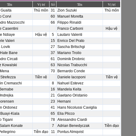
Tên
Vị trí
Số
Tên
Vị trí
 Guaita
Thủ môn
31
Zion Suzuki
Thủ môn
o Corvi
60
Manuel Moretta
ndro Mazzocchi
66
Filippo Rinaldi
e Casentini
Franco Carboni
Hậu vệ
te Ndiaye
Hậu vệ
5
Lautaro Valenti
e Valeri
15
Enrico Del Prato
 Lovik
27
Sascha Britschgi
 Hate Bane
37
Mariano Troilo
dro Circati
61
Dominik Drobnic
z Kowalski
63
Nicolas Trabucchi
 Mena
70
Bernardo Conde
 Strefezza
Tiền vệ
Daniele Iacoponi
Tiền vệ
in Cremaschi
8
Nahuel Estevez
 Bernabe
16
Mandela Keita
Ondrejka
21
Gaetano Oristanio
Sorensen
23
Hernani
an Ordonez
41
Hans Nicolussi Caviglia
Buayi-Kiala
65
Elia Plicco
 Tigani
78
Alessandro Ciardi
Salam Konate
7
Adrian Benedyczak
Tiền đạo
ellegrino
Tiền đạo
11
Pontus Almqvist