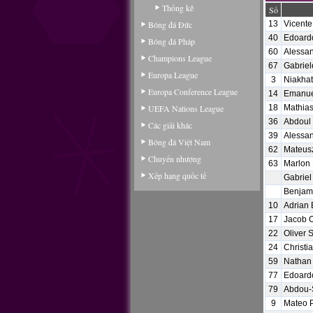
Thống kê
Số
Bóng đá Đức
13
Vicente
40
Edoard
Bóng đá Pháp
60
Alessa
Champions League
67
Gabriel
Europa League
3
Niakha
Europa Conference League
14
Emanuel
UEFA Nations League
18
Mathias
36
Abdoul
Các giải khác
39
Alessan
Bóng đá Việt Nam
62
Mateus
Chuyển nhượng
63
Marlon
Xếp hạng quốc tế
Gabriel
Benjam
10
Adrian
17
Jacob 
22
Oliver 
24
Christi
59
Nathan 
77
Edoardo
79
Abdou-
9
Mateo P