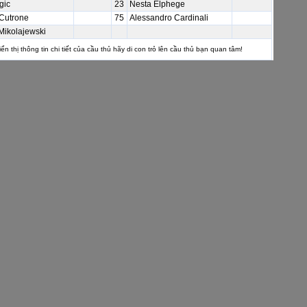
gic
23
Nesta Elphege
 Cutrone
75
Alessandro Cardinali
Mikolajewski
ển thị thông tin chi tiết của cầu thủ hãy di con trỏ lên cầu thủ bạn quan tâm!