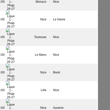
8:00
Monaco
-
Nice
8:00
Nice
-
Le Havre
8:00
Toulouse
-
Nice
8:00
Le Mans
-
Nice
8:00
Nice
-
Brest
8:00
Lille
-
Nice
8:00
Nice
-
Auxerre