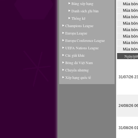
Bảng xếp hạng
Mùa bón
Danh sách ghi bàn
Mùa bón
Mùa bón
Thống kê
Mùa bón
Champions League
Mùa bón
Europa League
Mùa bón
Europa Conference League
Mùa bón
UEFA Nations League
Mùa bón
Các giải khác
Ngày/giờ
Bóng đá Việt Nam
Chuyển nhượng
Xếp hạng quốc tế
31/07/26 2
24/08/26 0
31/08/26 0