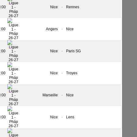
8:00
Nice
-
Rennes
8:00
Angers
-
Nice
8:00
Nice
-
Paris SG
8:00
Nice
-
Troyes
8:00
Marseille
-
Nice
8:00
Nice
-
Lens