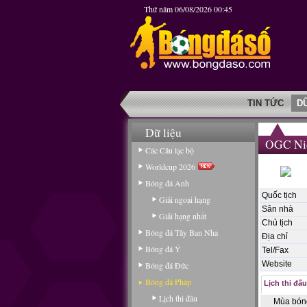
Thứ năm 06/08/2026 00:45
TIN TỨC
D
Dữ liệu
OGC Ni
Các Câu lạc bộ
Worldcup 2026
Bóng đá Anh
Quốc tịch
Giải ngoại hạng
Sân nhà
Giải hạng nhất
Chủ tịch
Bóng đá Tây Ban Nha
Địa chỉ
Bóng đá Ý
Tel/Fax
Website
Bóng đá Đức
Bóng đá Pháp
Lịch thi đấu
Lịch thi đấu
Mùa bón