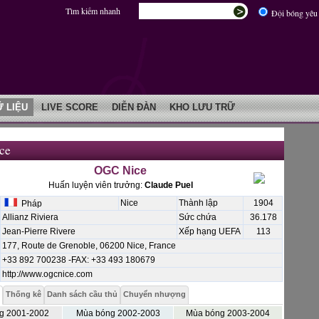
Tìm kiếm nhanh
Đội bóng yêu 
Ữ LIỆU
LIVE SCORE
DIỄN ĐÀN
KHO LƯU TRỮ
ce
OGC Nice
Huấn luyện viên trưởng:
Claude Puel
Nice
Thành lập
1904
Pháp
Allianz Riviera
Sức chứa
36.178
Jean-Pierre Rivere
Xếp hạng UEFA
113
177, Route de Grenoble, 06200 Nice, France
+33 892 700238 -FAX: +33 493 180679
http://www.ogcnice.com
Thống kê
Danh sách cầu thủ
Chuyển nhượng
g 2001-2002
Mùa bóng 2002-2003
Mùa bóng 2003-2004