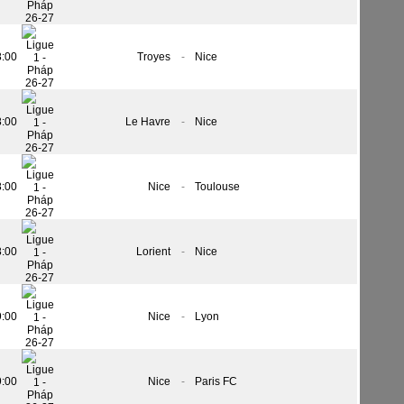
8:00
Troyes
-
Nice
8:00
Le Havre
-
Nice
8:00
Nice
-
Toulouse
8:00
Lorient
-
Nice
9:00
Nice
-
Lyon
9:00
Nice
-
Paris FC