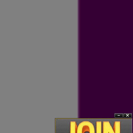
?n
?�ng