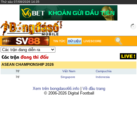
Thứ sáu 07/08/2026 14:35
TIN TỨC
DỮ LIỆU
LIVESCORE
ASEAN CHAMPIONSHIP 2026
76'
Việt Nam
Campuchia
76'
Singapore
Indonesia
Xem trên bongdaso66.info
|
Về đầu trang
© 2006-2026 Digital Football