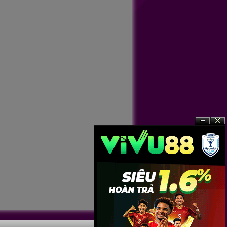
?n
?�ng