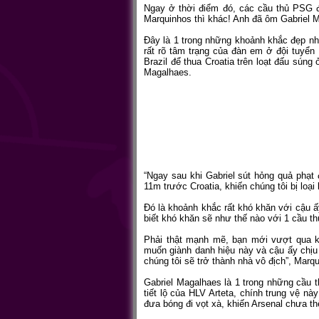
Ngay ở thời điểm đó, các cầu thủ PSG 
Marquinhos thì khác! Anh đã ôm Gabriel Ma
Đây là 1 trong những khoảnh khắc đẹp nh
rất rõ tâm trạng của đàn em ở đội tuyển
Brazil để thua Croatia trên loạt đấu súng
Magalhaes.
“Ngay sau khi Gabriel sút hỏng quả phạt 
11m trước Croatia, khiến chúng tôi bị loại
Đó là khoảnh khắc rất khó khăn với cậu ấy
biết khó khăn sẽ như thế nào với 1 cầu t
Phải thật mạnh mẽ, bạn mới vượt qua kh
muốn giành danh hiệu này và cậu ấy chịu á
chúng tôi sẽ trở thành nhà vô địch”, Marq
Gabriel Magalhaes là 1 trong những cầu 
tiết lộ của HLV Arteta, chính trung vệ n
đưa bóng đi vọt xà, khiến Arsenal chưa t