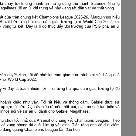
đã chạy tới khung thành ăn mừng cùng thủ thành Safonov. Nhưng
galhaes để an ủi khi trung vệ này đang rất dằn vặt và thất vọng.
ất của trận chung kết Champions League 2025-26. Marquinhos hiểu
 Brazil bởi từng trải qua cảm giác tương tự ở World Cup 2022, khi
 ở vòng tứ kết. Đây là lí do thúc đẩy đội trưởng của PSG phải an ủi
đền quyết định, tôi đã nhớ lại cảm giác của mình khi sút hỏng quả
 khỏi World Cup 2022.
 vì đây là trách nhiệm lớn. Tôi từng trải qua cảm giác tương tự để
hủ.
oảnh khắc như vậy. Tôi rất hiểu và thông cảm. Gabriel thực sự
p lực rất lớn. Cậu ấy hiểu rõ nếu thất bại, giấc mơ sẽ tan biến và
uinhos nói về sự an ủi dành cho Gabriel Magalhaes.
thủ chơi tốt nhất của Arsenal ở chung kết Champions League. Theo
ày đã xung phong đá quả 11m quyết định. Tiếc rằng anh đã dứt điểm
hể đăng quang Champions League lần đầu tiên.