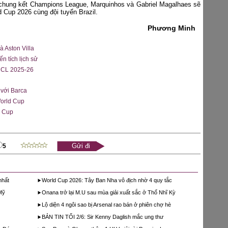
u chung kết Champions League, Marquinhos và Gabriel Magalhaes sẽ
 Cup 2026 cùng đội tuyển Brazil.
Phương Minh
 Aston Villa
 tích lịch sử
 UCL 2025-26
 với Barca
World Cup
d Cup
5
nhất
World Cup 2026: Tây Ban Nha vô địch nhờ 4 quy tắc
Mỹ
Onana trở lại M.U sau mùa giải xuất sắc ở Thổ Nhĩ Kỳ
Lộ diện 4 ngôi sao bị Arsenal rao bán ở phiên chợ hè
BẢN TIN TỐI 2/6: Sir Kenny Daglish mắc ung thư