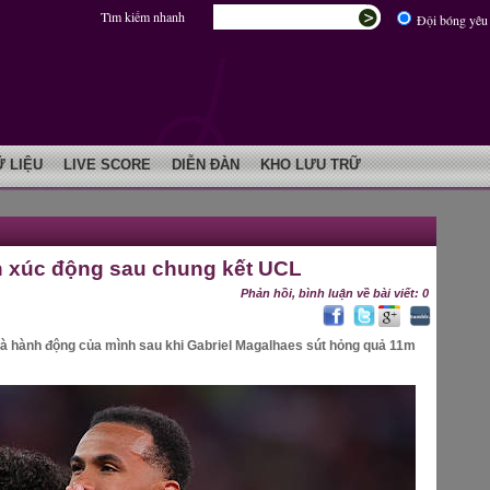
Tìm kiếm nhanh
Đội bóng yêu 
Ữ LIỆU
LIVE SCORE
DIỄN ĐÀN
KHO LƯU TRỮ
nh xúc động sau chung kết UCL
Phản hồi, bình luận về bài viết: 0
 và hành động của mình sau khi Gabriel Magalhaes sút hỏng quả 11m