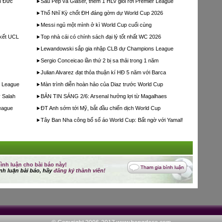
n Đức
Sau Pep và Glaser, thêm 1 HLV giỏi rời Premier League
Thổ Nhĩ Kỳ chốt ĐH đáng gờm dự World Cup 2026
Messi ngủ một mình ở kì World Cup cuối cùng
 kết UCL
Top nhà cái có chính sách đại lý tốt nhất WC 2026
Lewandowski sắp gia nhập CLB dự Champions League
Sergio Conceicao lần thứ 2 bị sa thải trong 1 năm
Julian Alvarez đạt thỏa thuận kí HĐ 5 năm với Barca
r League
Màn trình diễn hoàn hảo của Diaz trước World Cup
 Salah
BẢN TIN SÁNG 2/6: Arsenal hưởng lợi từ Magalhaes
eague
ĐT Anh sớm tới Mỹ, bắt đầu chiến dịch World Cup
Tây Ban Nha công bố số áo World Cup: Bất ngờ với Yamal!
ình luận cho bài báo này!
nh luận bài báo, hãy
đăng ký thành viên!