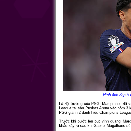
Hình ảnh đẹp ở 
Là đội trưởng của PSG, Marquinhos đã v
League tại sân Puskas Arena vào hôm 31/5
PSG giành 2 danh hiệu Champions League 
Trước khi bước lên bục vinh quang, Marq
khắc xảy ra sau khi Gabriel Magalhaes sú