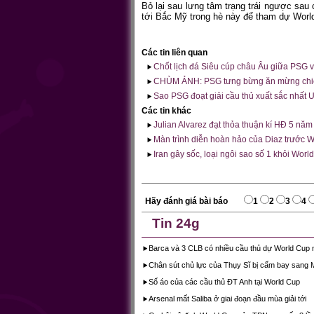
Bỏ lại sau lưng tâm trạng trái ngược sa
tới Bắc Mỹ trong hè này để tham dự World
Các tin liên quan
Chốt lịch đá Siêu cúp châu Âu giữa PSG và
CHÙM ẢNH: PSG tưng bừng ăn mừng chiến
Sao PSG đoạt giải cầu thủ xuất sắc nhất
Các tin khác
Julian Alvarez đạt thỏa thuận kí HĐ 5 năm
Màn trình diễn hoàn hảo của Diaz trước 
Iran gây sốc, loại ngôi sao số 1 khỏi Worl
Hãy đánh giá bài báo
1
2
3
4
Tin 24g
Barca và 3 CLB có nhiều cầu thủ dự World Cup 
Chân sút chủ lực của Thụy Sĩ bị cấm bay sang 
Số áo của các cầu thủ ĐT Anh tại World Cup
Arsenal mất Saliba ở giai đoạn đầu mùa giải tới