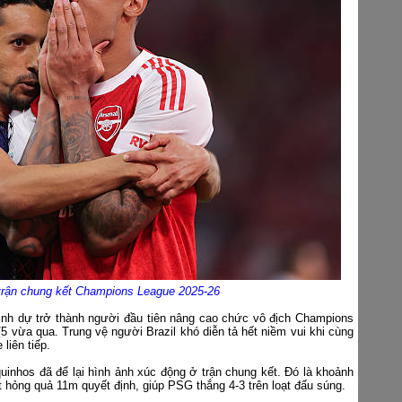
trận chung kết Champions League 2025-26
inh dự trở thành người đầu tiên nâng cao chức vô địch Champions
 vừa qua. Trung vệ người Brazil khó diễn tả hết niềm vui khi cùng
liên tiếp.
uinhos đã để lại hình ảnh xúc động ở trận chung kết. Đó là khoảnh
t hỏng quả 11m quyết định, giúp PSG thắng 4-3 trên loạt đấu súng.