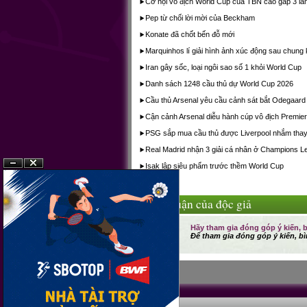
Cơ hội vô địch World Cup của TBN cao gấp 3 lầ
Pep từ chối lời mời của Beckham
Konate đã chốt bến đỗ mới
Marquinhos lí giải hình ảnh xúc động sau chung
Iran gây sốc, loại ngôi sao số 1 khỏi World Cup
Danh sách 1248 cầu thủ dự World Cup 2026
Cầu thủ Arsenal yêu cầu cảnh sát bắt Odegaard
Cận cảnh Arsenal diễu hành cúp vô địch Premie
PSG sắp mua cầu thủ được Liverpool nhắm thay
Real Madrid nhận 3 giải cá nhân ở Champions L
Isak lập siêu phẩm trước thềm World Cup
?n
?�ng
Bình luận của độc giả
Hãy tham gia đóng góp ý kiến, b
Để tham gia đóng góp ý kiến, bì