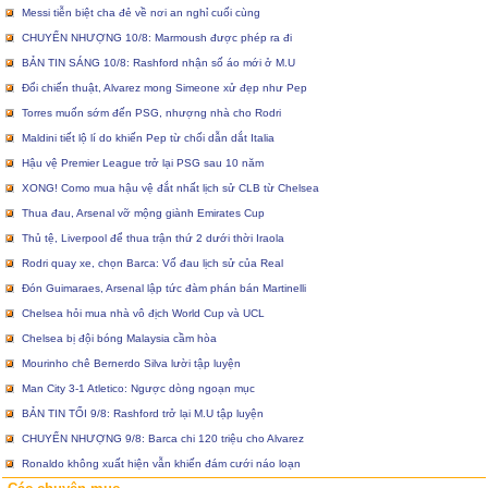
Messi tiễn biệt cha đẻ về nơi an nghỉ cuối cùng
CHUYỂN NHƯỢNG 10/8: Marmoush được phép ra đi
BẢN TIN SÁNG 10/8: Rashford nhận số áo mới ở M.U
Đổi chiến thuật, Alvarez mong Simeone xử đẹp như Pep
Torres muốn sớm đến PSG, nhượng nhà cho Rodri
Maldini tiết lộ lí do khiến Pep từ chối dẫn dắt Italia
Hậu vệ Premier League trở lại PSG sau 10 năm
XONG! Como mua hậu vệ đắt nhất lịch sử CLB từ Chelsea
Thua đau, Arsenal vỡ mộng giành Emirates Cup
Thủ tệ, Liverpool để thua trận thứ 2 dưới thời Iraola
Rodri quay xe, chọn Barca: Vố đau lịch sử của Real
Đón Guimaraes, Arsenal lập tức đàm phán bán Martinelli
Chelsea hỏi mua nhà vô địch World Cup và UCL
Chelsea bị đội bóng Malaysia cầm hòa
Mourinho chê Bernerdo Silva lười tập luyện
Man City 3-1 Atletico: Ngược dòng ngoạn mục
BẢN TIN TỐI 9/8: Rashford trở lại M.U tập luyện
CHUYỂN NHƯỢNG 9/8: Barca chi 120 triệu cho Alvarez
Ronaldo không xuất hiện vẫn khiến đám cưới náo loạn