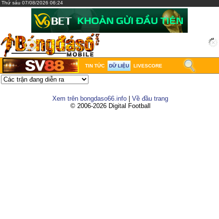
Thứ sáu 07/08/2026 06:24
TIN TỨC
DỮ LIỆU
LIVESCORE
Xem trên bongdaso66.info
|
Về đầu trang
© 2006-2026 Digital Football