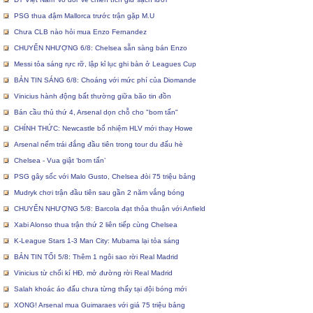
PSG thua đậm Mallorca trước trận gặp M.U
Chưa CLB nào hỏi mua Enzo Fernandez
CHUYỂN NHƯỢNG 6/8: Chelsea sẵn sàng bán Enzo
Messi tỏa sáng rực rỡ, lập kỉ lục ghi bàn ở Leagues Cup
BẢN TIN SÁNG 6/8: Choáng với mức phí của Diomande
Vinicius hành động bất thường giữa bão tin đồn
Bán cầu thủ thứ 4, Arsenal dọn chỗ cho "bom tấn"
CHÍNH THỨC: Newcastle bổ nhiệm HLV mới thay Howe
Arsenal nếm trái đắng đầu tiên trong tour du đấu hè
Chelsea - Vua giật ‘bom tấn’
PSG gây sốc với Malo Gusto, Chelsea đòi 75 triệu bảng
Mudryk chơi trận đầu tiên sau gần 2 năm vắng bóng
CHUYỂN NHƯỢNG 5/8: Barcola đạt thỏa thuận với Anfield
Xabi Alonso thua trận thứ 2 liên tiếp cùng Chelsea
K-League Stars 1-3 Man City: Mubama lại tỏa sáng
BẢN TIN TỐI 5/8: Thêm 1 ngôi sao rời Real Madrid
Vinicius từ chối kí HĐ, mở đường rời Real Madrid
Salah khoác áo đấu chưa từng thấy tại đội bóng mới
XONG! Arsenal mua Guimaraes với giá 75 triệu bảng