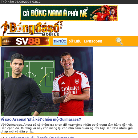
Thứ năm 06/08/2026 03:12
TIN TỨC
DỮ LIỆU
LIVESCORE
Vì sao Arsenal ‘phá két’ chiêu mộ Guimaraes?
Với Guimaraes, Arteta sẽ có thêm lựa chọn để xoay vòng nhân sự ở trung tâm hàng tiền vệ.
Bên cạnh đó, thương vụ này còn mang lại cho nhà cầm quân người Tây Ban Nha nhiều giải
pháp mới về đấu pháp.
ĐT Việt Nam ‘vô đối’ về chiến tích giữ sạch lưới