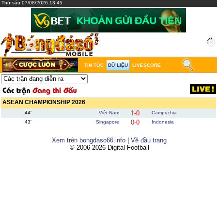
Thứ sáu 07/08/2026 13:45
TIN TỨC
DỮ LIỆU
LIVESCORE
ASEAN CHAMPIONSHIP 2026
1-0
44'
Việt Nam
Campuchia
0-0
43'
Singapore
Indonesia
Xem trên bongdaso66.info
|
Về đầu trang
© 2006-2026 Digital Football