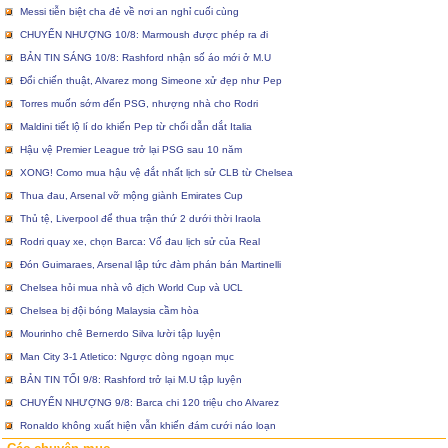
Messi tiễn biệt cha đẻ về nơi an nghỉ cuối cùng
CHUYỂN NHƯỢNG 10/8: Marmoush được phép ra đi
BẢN TIN SÁNG 10/8: Rashford nhận số áo mới ở M.U
Đổi chiến thuật, Alvarez mong Simeone xử đẹp như Pep
Torres muốn sớm đến PSG, nhượng nhà cho Rodri
Maldini tiết lộ lí do khiến Pep từ chối dẫn dắt Italia
Hậu vệ Premier League trở lại PSG sau 10 năm
XONG! Como mua hậu vệ đắt nhất lịch sử CLB từ Chelsea
Thua đau, Arsenal vỡ mộng giành Emirates Cup
Thủ tệ, Liverpool để thua trận thứ 2 dưới thời Iraola
Rodri quay xe, chọn Barca: Vố đau lịch sử của Real
Đón Guimaraes, Arsenal lập tức đàm phán bán Martinelli
Chelsea hỏi mua nhà vô địch World Cup và UCL
Chelsea bị đội bóng Malaysia cầm hòa
Mourinho chê Bernerdo Silva lười tập luyện
Man City 3-1 Atletico: Ngược dòng ngoạn mục
BẢN TIN TỐI 9/8: Rashford trở lại M.U tập luyện
CHUYỂN NHƯỢNG 9/8: Barca chi 120 triệu cho Alvarez
Ronaldo không xuất hiện vẫn khiến đám cưới náo loạn