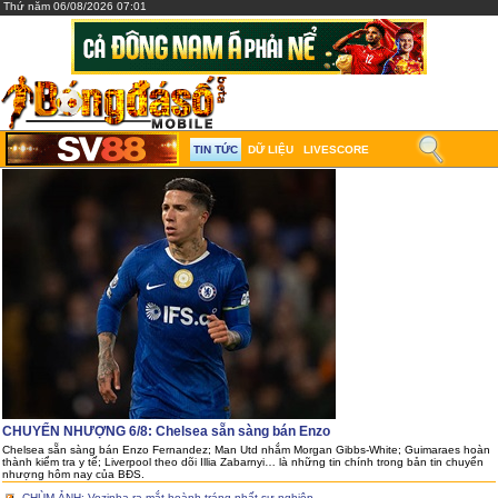
Thứ năm 06/08/2026 07:01
TIN TỨC
DỮ LIỆU
LIVESCORE
CHUYỂN NHƯỢNG 6/8: Chelsea sẵn sàng bán Enzo
Chelsea sẵn sàng bán Enzo Fernandez; Man Utd nhắm Morgan Gibbs-White; Guimaraes hoàn
thành kiểm tra y tế; Liverpool theo dõi Illia Zabarnyi… là những tin chính trong bản tin chuyển
nhượng hôm nay của BĐS.
CHÙM ẢNH: Vozinha ra mắt hoành tráng nhất sự nghiệp