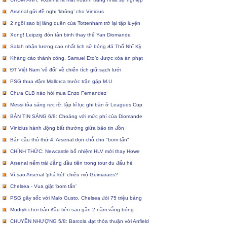
Arsenal gửi đề nghị ‘khủng’ cho Vinicius
2 ngôi sao bị lãng quên của Tottenham trở lại tập luyện
Xong! Leipzig đón tân binh thay thế Yan Diomande
Salah nhận lương cao nhất lịch sử bóng đá Thổ Nhĩ Kỳ
Kháng cáo thành công, Samuel Eto’o được xóa án phạt
ĐT Việt Nam ‘vô đối’ về chiến tích giữ sạch lưới
PSG thua đậm Mallorca trước trận gặp M.U
Chưa CLB nào hỏi mua Enzo Fernandez
Messi tỏa sáng rực rỡ, lập kỉ lục ghi bàn ở Leagues Cup
BẢN TIN SÁNG 6/8: Choáng với mức phí của Diomande
Vinicius hành động bất thường giữa bão tin đồn
Bán cầu thủ thứ 4, Arsenal dọn chỗ cho "bom tấn"
CHÍNH THỨC: Newcastle bổ nhiệm HLV mới thay Howe
Arsenal nếm trái đắng đầu tiên trong tour du đấu hè
Vì sao Arsenal ‘phá két’ chiêu mộ Guimaraes?
Chelsea - Vua giật ‘bom tấn’
PSG gây sốc với Malo Gusto, Chelsea đòi 75 triệu bảng
Mudryk chơi trận đầu tiên sau gần 2 năm vắng bóng
CHUYỂN NHƯỢNG 5/8: Barcola đạt thỏa thuận với Anfield