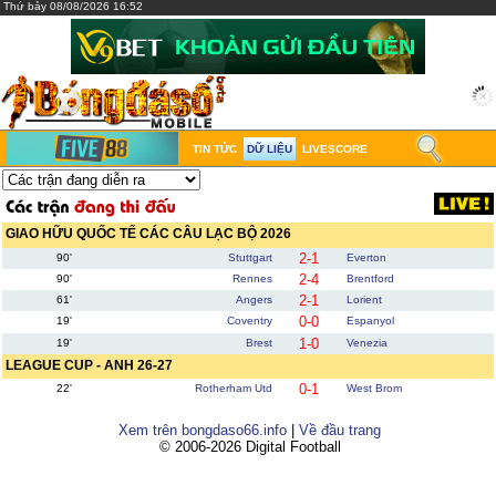
Thứ bảy 08/08/2026 16:52
TIN TỨC
DỮ LIỆU
LIVESCORE
GIAO HỮU QUỐC TẾ CÁC CÂU LẠC BỘ 2026
2-1
90'
Stuttgart
Everton
2-4
90'
Rennes
Brentford
2-1
61'
Angers
Lorient
0-0
19'
Coventry
Espanyol
1-0
19'
Brest
Venezia
LEAGUE CUP - ANH 26-27
0-1
22'
Rotherham Utd
West Brom
Xem trên bongdaso66.info
|
Về đầu trang
© 2006-2026 Digital Football