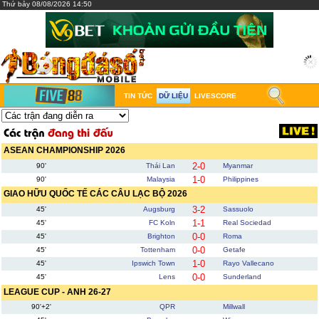
Thứ bảy 08/08/2026 14:50
TIN TỨC
DỮ LIỆU
LIVESCORE
ASEAN CHAMPIONSHIP 2026
2-0
90'
Thái Lan
Myanmar
1-0
90'
Malaysia
Philippines
GIAO HỮU QUỐC TẾ CÁC CÂU LẠC BỘ 2026
3-2
45'
Augsburg
Sassuolo
1-1
45'
FC Koln
Real Sociedad
0-0
45'
Brighton
Roma
0-0
45'
Tottenham
Getafe
1-0
45'
Ipswich Town
Rayo Vallecano
0-0
45'
Lens
Sunderland
LEAGUE CUP - ANH 26-27
90'+2'
QPR
Millwall