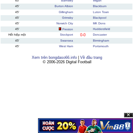
45'
Barnsley
Wigan
45'
Burton Albion
Blackburn
45'
Gillingham
Luton Town
45'
Grimsby
Blackpool
45'
Norwich City
MK Dons
45'
Huddersfield
Preston
0-0
Hết hiệp một
Stockport
Doncaster
45'
Swansea
Birmingham
45'
West Ham
Portsmouth
Xem trên bongdaso66.info
|
Về đầu trang
© 2006-2026 Digital Football
Clos