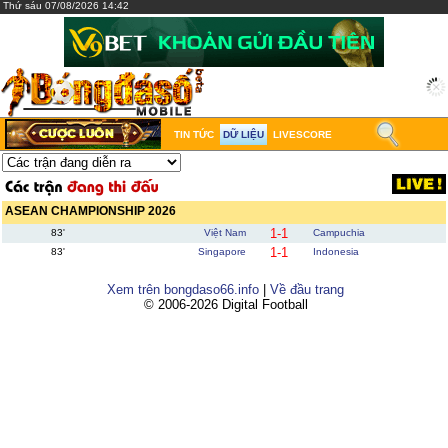
Thứ sáu 07/08/2026 14:42
TIN TỨC
DỮ LIỆU
LIVESCORE
ASEAN CHAMPIONSHIP 2026
1-1
83'
Việt Nam
Campuchia
1-1
83'
Singapore
Indonesia
Xem trên bongdaso66.info
|
Về đầu trang
© 2006-2026 Digital Football