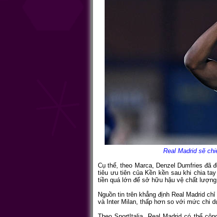
Real Madrid sẽ chi
Cụ thể, theo Marca, Denzel Dumfries đã đ
tiêu ưu tiên của Kền kền sau khi chia ta
tiền quá lớn để sở hữu hậu vệ chất lượng
Nguồn tin trên khẳng định Real Madrid chỉ
và Inter Milan, thấp hơn so với mức chi dự
Theo SportItalia, Real Madrid có thể cô