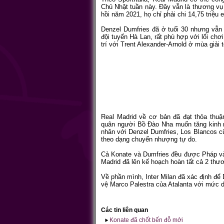
Chủ Nhật tuần này. Đây vẫn là thương vụ 
hồi năm 2021, họ chỉ phải chi 14,75 triệu e
Denzel Dumfries đã ở tuổi 30 nhưng vẫn
đội tuyển Hà Lan, rất phù hợp với lối chơ
trí với Trent Alexander-Arnold ở mùa giải t
Real Madrid về cơ bản đã đạt thỏa thuậ
quân người Bồ Đào Nha muốn tăng kinh n
nhân với Denzel Dumfries, Los Blancos cũ
theo dạng chuyển nhượng tự do.
Cả Konate và Dumfries đều được Pháp và
Madrid đã lên kế hoạch hoàn tất cả 2 thươ
Về phần mình, Inter Milan đã xác định để 
vệ Marco Palestra của Atalanta với mức dự
Các tin liên quan
Konate đã chốt bến đỗ mới