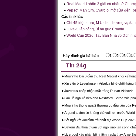
Real Madrid nhận 3 giải cá nhân ở Cham
Pep rời Man City, Gvardiol mở cửa đến Re
Các tin khác
Chi 45 triệu euro, M.U chốt thương vụ đầu 
Lukaku lập công, Bỉ hạ gục Croatia
World Cup 2026: Tây Ban Nha vô địch nhờ
Hãy đánh giá bài báo
1
2
3
4
Tin 24g
Mourinho loại 6 cầu thủ Real Madrid khỏi kế hoạ
Xin việc ở Leverkusen, Arbeloa bị từ chối thẳng 
Juventus chấp nhận mất trắng Dusan Vlahovic
Gửi đề nghị rẻ bèo cho Rashford, Barca xúc p
Mourinho thông qua 2 thương vụ đầu tiên của Re
Argentina đón tin không thể vui hơn trước World
Bất ngờ với đội hình trẻ nhất dự World Cup 2026
Bayern đạt thỏa thuận với ngôi sao tấn công chấ
Liverpool xác nhận bổ nhiệm Iraola thay Arne Slo