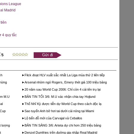
pions League
al Madrid
tiên
 4 quy tắc
5
ch
Flick đoạt HLV xuất sắc nhất La Liga mùa thứ 2 liên tiếp
thừng
Arsenal nhòm ngó Rogers, Emery thét giá 100 triệu bảng
20 năm sau World Cup 2006: Chỉ còn 4 cái tên trụ lại
hạm M.U
BẢN TIN TỐI 3/6: M.U xác nhận chia tay Hojlund
al
Thổ Nhĩ Kỳ được tiễn dự World Cup theo cách độc lạ
 Cup
Sao tuyển Anh bở hơi tai dưới cái nóng tại Miami
Lộ bến đỗ mới của Carvajal và Ceballos
t lượng
BẢN TIN SÁNG 3/6: Arteta dự chi hơn 250 triệu bảng
t
Denzel Dumfries trên đường gia nhập Real Madrid