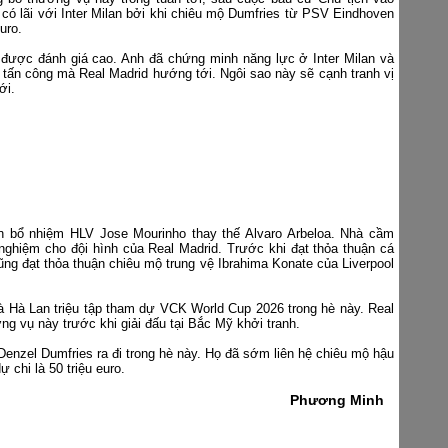
có lãi với Inter Milan bởi khi chiêu mộ Dumfries từ PSV Eindhoven
uro.
 được đánh giá cao. Anh đã chứng minh năng lực ở Inter Milan và
i tấn công mà Real Madrid hướng tới. Ngôi sao này sẽ cạnh tranh vị
ới.
n bổ nhiệm HLV Jose Mourinho thay thế Alvaro Arbeloa. Nhà cầm
ghiệm cho đội hình của Real Madrid. Trước khi đạt thỏa thuận cá
ng đạt thỏa thuận chiêu mộ trung vệ Ibrahima Konate của Liverpool
 Hà Lan triệu tập tham dự VCK World Cup 2026 trong hè này. Real
ng vụ này trước khi giải đấu tại Bắc Mỹ khởi tranh.
Denzel Dumfries ra đi trong hè này. Họ đã sớm liên hệ chiêu mộ hậu
 chi là 50 triệu euro.
Phương Minh