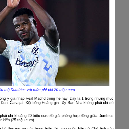
êu mộ Dumfries với mức phí chỉ 20 triệu euro
ồng ý gia nhập Real Madrid trong hè này. Đây là 1 trong những mục
y Dani Carvajal. Đội bóng Hoàng gia Tây Ban Nha không phải chi số
.
 phải chi khoảng 20 triệu euro để giải phóng hợp đồng giữa Dumfries
 kiến (25 triệu euro).
ng bố thương vụ này trong tuần tới, sau cuộc bầu cử Chủ tịch vào