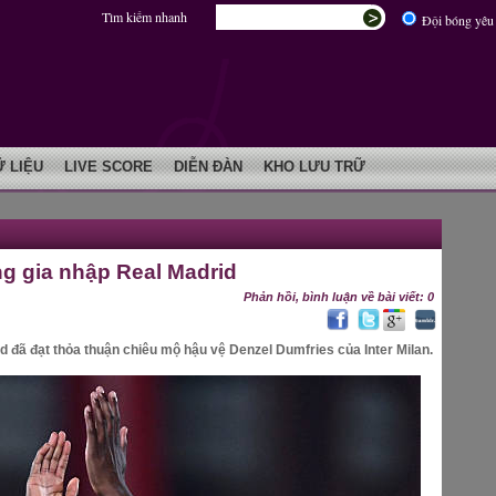
Tìm kiếm nhanh
Đội bóng yêu 
Ữ LIỆU
LIVE SCORE
DIỄN ĐÀN
KHO LƯU TRỮ
g gia nhập Real Madrid
Phản hồi, bình luận về bài viết: 0
 đã đạt thỏa thuận chiêu mộ hậu vệ Denzel Dumfries của Inter Milan.