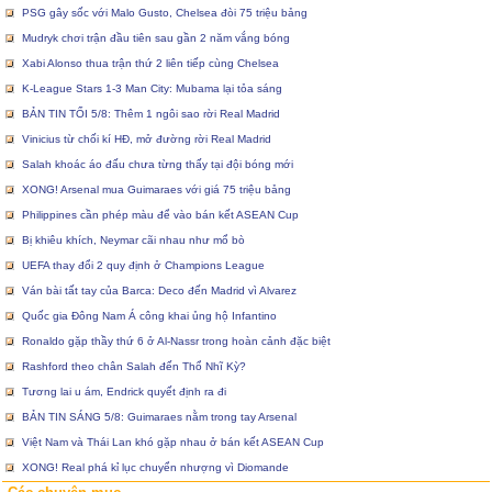
PSG gây sốc với Malo Gusto, Chelsea đòi 75 triệu bảng
Mudryk chơi trận đầu tiên sau gần 2 năm vắng bóng
Xabi Alonso thua trận thứ 2 liên tiếp cùng Chelsea
K-League Stars 1-3 Man City: Mubama lại tỏa sáng
BẢN TIN TỐI 5/8: Thêm 1 ngôi sao rời Real Madrid
Vinicius từ chối kí HĐ, mở đường rời Real Madrid
Salah khoác áo đấu chưa từng thấy tại đội bóng mới
XONG! Arsenal mua Guimaraes với giá 75 triệu bảng
Philippines cần phép màu để vào bán kết ASEAN Cup
Bị khiêu khích, Neymar cãi nhau như mổ bò
UEFA thay đổi 2 quy định ở Champions League
Ván bài tất tay của Barca: Deco đến Madrid vì Alvarez
Quốc gia Đông Nam Á công khai ủng hộ Infantino
Ronaldo gặp thầy thứ 6 ở Al-Nassr trong hoàn cảnh đặc biệt
Rashford theo chân Salah đến Thổ Nhĩ Kỳ?
Tương lai u ám, Endrick quyết định ra đi
BẢN TIN SÁNG 5/8: Guimaraes nằm trong tay Arsenal
Việt Nam và Thái Lan khó gặp nhau ở bán kết ASEAN Cup
XONG! Real phá kỉ lục chuyển nhượng vì Diomande