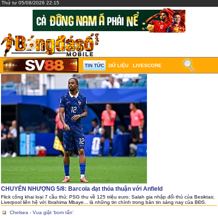
Thứ tư 05/08/2026 22:15
TIN TỨC
DỮ LIỆU
LIVESCORE
CHUYỂN NHƯỢNG 5/8: Barcola đạt thỏa thuận với Anfield
Flick công khai loại 7 cầu thủ; PSG thu về 125 triệu euro; Salah gia nhập đối thủ của Besiktas;
Liverpool liên hệ với Ibrahima Mbaye... là những tin chính trong bản tin sáng nay của BĐS.
Chelsea - Vua giật ‘bom tấn’