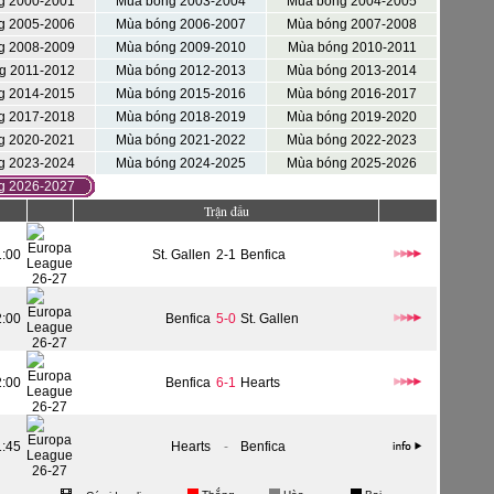
g 2000-2001
Mùa bóng 2003-2004
Mùa bóng 2004-2005
g 2005-2006
Mùa bóng 2006-2007
Mùa bóng 2007-2008
g 2008-2009
Mùa bóng 2009-2010
Mùa bóng 2010-2011
g 2011-2012
Mùa bóng 2012-2013
Mùa bóng 2013-2014
g 2014-2015
Mùa bóng 2015-2016
Mùa bóng 2016-2017
g 2017-2018
Mùa bóng 2018-2019
Mùa bóng 2019-2020
g 2020-2021
Mùa bóng 2021-2022
Mùa bóng 2022-2023
g 2023-2024
Mùa bóng 2024-2025
Mùa bóng 2025-2026
g 2026-2027
Trận đấu
1:00
St. Gallen
2-1
Benfica
2:00
Benfica
5-0
St. Gallen
2:00
Benfica
6-1
Hearts
1:45
Hearts
-
Benfica