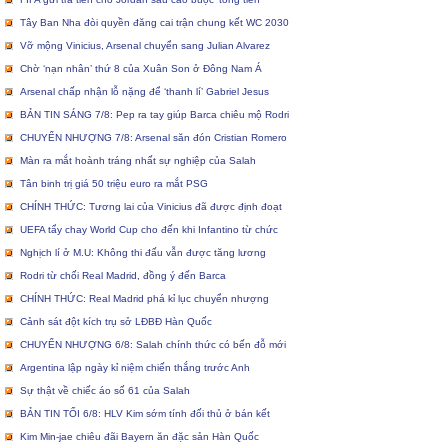
Tây Ban Nha đòi quyền đăng cai trận chung kết WC 2030
Vỡ mộng Vinicius, Arsenal chuyển sang Julian Alvarez
Chờ ‘nạn nhân’ thứ 8 của Xuân Son ở Đông Nam Á
Arsenal chấp nhận lỗ nặng để ‘thanh lí’ Gabriel Jesus
BẢN TIN SÁNG 7/8: Pep ra tay giúp Barca chiêu mộ Rodri
CHUYỂN NHƯỢNG 7/8: Arsenal săn đón Cristian Romero
Màn ra mắt hoành tráng nhất sự nghiệp của Salah
Tân binh trị giá 50 triệu euro ra mắt PSG
CHÍNH THỨC: Tương lai của Vinicius đã được định đoạt
UEFA tẩy chay World Cup cho đến khi Infantino từ chức
Nghịch lí ở M.U: Không thi đấu vẫn được tăng lương
Rodri từ chối Real Madrid, đồng ý đến Barca
CHÍNH THỨC: Real Madrid phá kỉ lục chuyển nhượng
Cảnh sát đột kích trụ sở LĐBĐ Hàn Quốc
CHUYỂN NHƯỢNG 6/8: Salah chính thức có bến đỗ mới
Argentina lập ngày kỉ niệm chiến thắng trước Anh
Sự thật về chiếc áo số 61 của Salah
BẢN TIN TỐI 6/8: HLV Kim sớm tính đối thủ ở bán kết
Kim Min-jae chiêu đãi Bayern ăn đặc sản Hàn Quốc