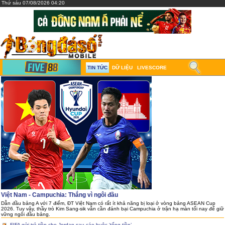
Thứ sáu 07/08/2026 04:20
TIN TỨC
DỮ LIỆU
LIVESCORE
Việt Nam - Campuchia: Thắng vì ngôi đầu
Dẫn đầu bảng A với 7 điểm, ĐT Việt Nam có rất ít khả năng bị loại ở vòng bảng ASEAN Cup
2026. Tuy vậy, thầy trò Kim Sang-sik vẫn cần đánh bại Campuchia ở trận hạ màn tối nay để giữ
vững ngôi đầu bảng.
FIFA gửi trả tiền cho Jordan sau cáo buộc ‘tống tiền’